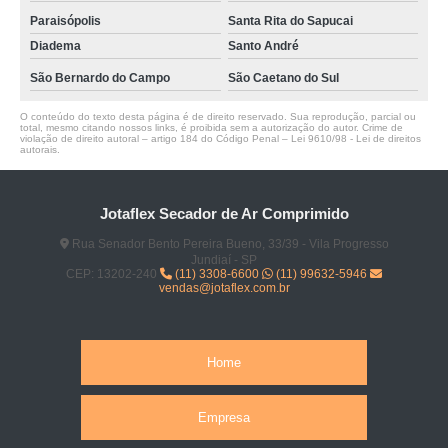
Paraisópolis
Santa Rita do Sapucai
Diadema
Santo André
São Bernardo do Campo
São Caetano do Sul
O conteúdo do texto desta página é de direito reservado. Sua reprodução, parcial ou
total, mesmo citando nossos links, é proibida sem a autorização do autor. Crime de
violação de direito autoral – artigo 184 do Código Penal –
Lei 9610/98 - Lei de direitos
autorais
.
Jotaflex Secador de Ar Comprimido
Rua Senador Bento Pereira Bueno, 33/39 - Vila Progresso
Jundiaí - SP
CEP: 13202-240
(11) 3308-6600
(11) 99632-5946
vendas@jotaflex.com.br
Home
Empresa