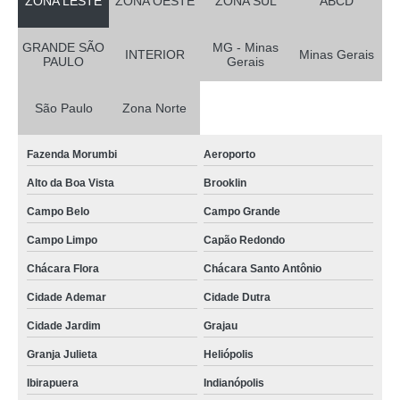
ZONA LESTE
ZONA OESTE
ZONA SUL
ABCD
GRANDE SÃO
MG - Minas
INTERIOR
Minas Gerais
PAULO
Gerais
São Paulo
Zona Norte
Fazenda Morumbi
Aeroporto
Alto da Boa Vista
Brooklin
Campo Belo
Campo Grande
Campo Limpo
Capão Redondo
Chácara Flora
Chácara Santo Antônio
Cidade Ademar
Cidade Dutra
Cidade Jardim
Grajau
Granja Julieta
Heliópolis
Ibirapuera
Indianópolis