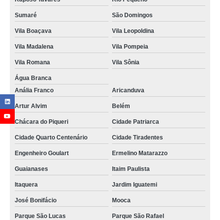
Sumaré
São Domingos
Vila Boaçava
Vila Leopoldina
Vila Madalena
Vila Pompeia
Vila Romana
Vila Sônia
Água Branca
Anália Franco
Aricanduva
Artur Alvim
Belém
Chácara do Piqueri
Cidade Patriarca
Cidade Quarto Centenário
Cidade Tiradentes
Engenheiro Goulart
Ermelino Matarazzo
Guaianases
Itaim Paulista
Itaquera
Jardim Iguatemi
José Bonifácio
Mooca
Parque São Lucas
Parque São Rafael