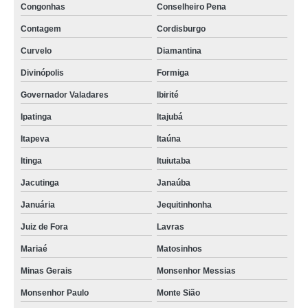
Congonhas
Conselheiro Pena
Contagem
Cordisburgo
Curvelo
Diamantina
Divinópolis
Formiga
Governador Valadares
Ibirité
Ipatinga
Itajubá
Itapeva
Itaúna
Itinga
Ituiutaba
Jacutinga
Janaúba
Januária
Jequitinhonha
Juiz de Fora
Lavras
Mariaé
Matosinhos
Minas Gerais
Monsenhor Messias
Monsenhor Paulo
Monte Sião