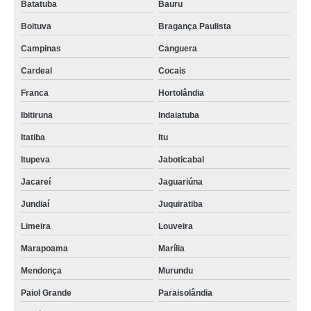
Batatuba
Bauru
Boituva
Bragança Paulista
Campinas
Canguera
Cardeal
Cocais
Franca
Hortolândia
Ibitiruna
Indaiatuba
Itatiba
Itu
Itupeva
Jaboticabal
Jacareí
Jaguariúna
Jundiaí
Juquiratiba
Limeira
Louveira
Marapoama
Marília
Mendonça
Murundu
Paiol Grande
Paraisolândia