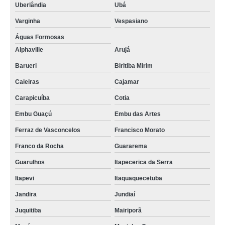
Uberlândia
Ubá
Varginha
Vespasiano
Águas Formosas
Alphaville
Arujá
Barueri
Biritiba Mirim
Caieiras
Cajamar
Carapicuíba
Cotia
Embu Guaçú
Embu das Artes
Ferraz de Vasconcelos
Francisco Morato
Franco da Rocha
Guararema
Guarulhos
Itapecerica da Serra
Itapevi
Itaquaquecetuba
Jandira
Jundiaí
Juquitiba
Mairiporã