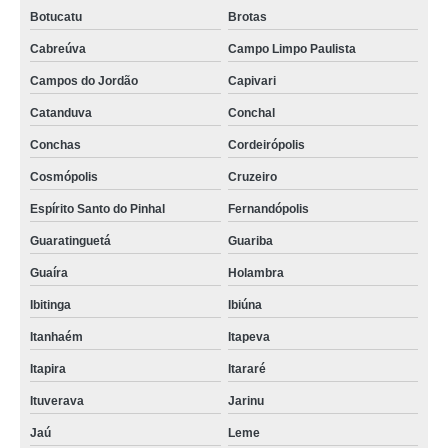
Botucatu
Brotas
Cabreúva
Campo Limpo Paulista
Campos do Jordão
Capivari
Catanduva
Conchal
Conchas
Cordeirópolis
Cosmópolis
Cruzeiro
Espírito Santo do Pinhal
Fernandópolis
Guaratinguetá
Guariba
Guaíra
Holambra
Ibitinga
Ibiúna
Itanhaém
Itapeva
Itapira
Itararé
Ituverava
Jarinu
Jaú
Leme