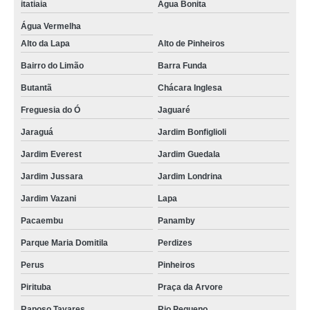
itatiaia
Água Bonita
Água Vermelha
Alto da Lapa
Alto de Pinheiros
Bairro do Limão
Barra Funda
Butantã
Chácara Inglesa
Freguesia do Ó
Jaguaré
Jaraguá
Jardim Bonfiglioli
Jardim Everest
Jardim Guedala
Jardim Jussara
Jardim Londrina
Jardim Vazani
Lapa
Pacaembu
Panamby
Parque Maria Domitila
Perdizes
Perus
Pinheiros
Pirituba
Praça da Arvore
Raposo Tavares
Rio Pequeno