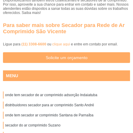
Disponibilizamos também filtros coalescentes e secadores de ar comprimido.
Por isso, aproveite a sua chance para entrar em contato e saber mais. Nossos
atendentes estão dispostos a sanar todas as suas dúvidas sobre os trabalhos
oferecidos. Saiba mais!
Para saber mais sobre Secador para Rede de Ar
Comprimido São Vicente
Ligue para
(11) 3308-6600
ou
clique aqui
e entre em contato por email.
Solicite um orçamento
MENU
onde tem secador de ar comprimido adsorção Indaiatuba
distribuidores secador para ar comprimido Santo André
onde tem secador ar comprimido Santana de Parnaíba
secador do ar comprimido Suzano