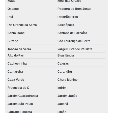
Mauá
Mogi das Cruzes
Osasco
Pirapora do Bom Jesus
Poá
Ribeirão Pires
Rio Grande da Serra
Salesópolis
Santa Isabel
Santana de Parnaíba
Suzano
São Lourenço da Serra
Taboão da Serra
Vargem Grande Paulista
Alto do Pari
Brasilândia
Cachoeirinha
Caieras
Cantareira
Carandiru
Casa Verde
Chora Menino
Freguesia do Ó
Imirim
Jardim Guarapiranga
Jardim Japão
Jardim São Paulo
Jaçanã
Lauzane Paulista
Limão