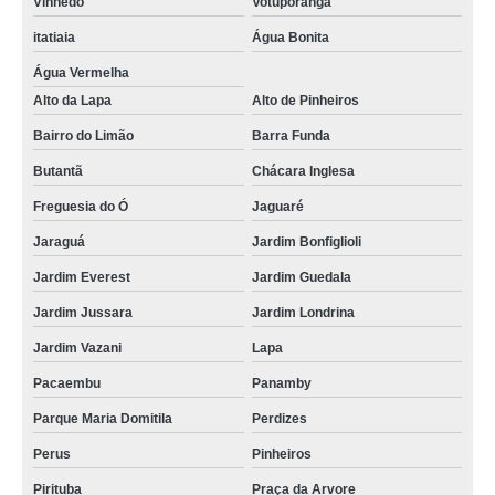
Vinhedo
Votuporanga
itatiaia
Água Bonita
Água Vermelha
Alto da Lapa
Alto de Pinheiros
Bairro do Limão
Barra Funda
Butantã
Chácara Inglesa
Freguesia do Ó
Jaguaré
Jaraguá
Jardim Bonfiglioli
Jardim Everest
Jardim Guedala
Jardim Jussara
Jardim Londrina
Jardim Vazani
Lapa
Pacaembu
Panamby
Parque Maria Domitila
Perdizes
Perus
Pinheiros
Pirituba
Praça da Arvore