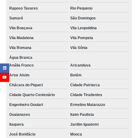
Raposo Tavares
Rio Pequeno
Sumaré
São Domingos
Vila Boaçava
Vila Leopoldina
Vila Madalena
Vila Pompeia
Vila Romana
Vila Sônia
Água Branca
Anália Franco
Aricanduva
Artur Alvim
Belém
Chácara do Piqueri
Cidade Patriarca
Cidade Quarto Centenário
Cidade Tiradentes
Engenheiro Goulart
Ermelino Matarazzo
Guaianases
Itaim Paulista
Itaquera
Jardim Iguatemi
José Bonifácio
Mooca