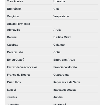
Três Pontas
Uberaba
Uberlândia
Ubá
Varginha
Vespasiano
Águas Formosas
Alphaville
Arujá
Barueri
Biritiba Mirim
Caieiras
Cajamar
Carapicuíba
Cotia
Embu Guaçú
Embu das Artes
Ferraz de Vasconcelos
Francisco Morato
Franco da Rocha
Guararema
Guarulhos
Itapecerica da Serra
Itapevi
Itaquaquecetuba
Jandira
Jundiaí
Juquitiba
Mairiporã