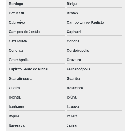
Bertioga
Birigui
Botucatu
Brotas
Cabreúva
Campo Limpo Paulista
Campos do Jordão
Capivari
Catanduva
Conchal
Conchas
Cordeirópolis
Cosmópolis
Cruzeiro
Espírito Santo do Pinhal
Fernandópolis
Guaratinguetá
Guariba
Guaíra
Holambra
Ibitinga
Ibiúna
Itanhaém
Itapeva
Itapira
Itararé
Ituverava
Jarinu