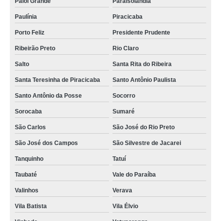
Paiol Grande
Paraisolândia
Paulínia
Piracicaba
Porto Feliz
Presidente Prudente
Ribeirão Preto
Rio Claro
Salto
Santa Rita do Ribeira
Santa Teresinha de Piracicaba
Santo Antônio Paulista
Santo Antônio da Posse
Socorro
Sorocaba
Sumaré
São Carlos
São José do Rio Preto
São José dos Campos
São Silvestre de Jacarei
Tanquinho
Tatuí
Taubaté
Vale do Paraíba
Valinhos
Verava
Vila Batista
Vila Élvio