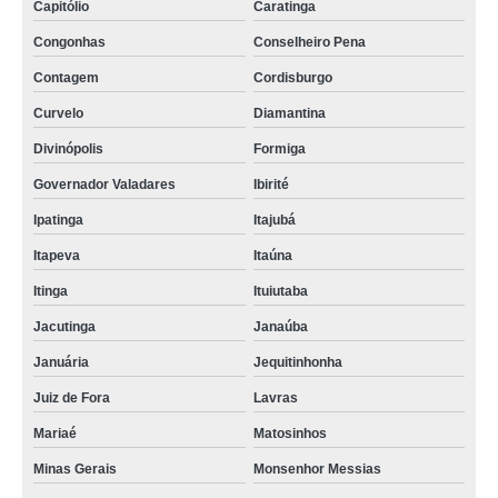
Capitólio
Caratinga
Congonhas
Conselheiro Pena
Contagem
Cordisburgo
Curvelo
Diamantina
Divinópolis
Formiga
Governador Valadares
Ibirité
Ipatinga
Itajubá
Itapeva
Itaúna
Itinga
Ituiutaba
Jacutinga
Janaúba
Januária
Jequitinhonha
Juiz de Fora
Lavras
Mariaé
Matosinhos
Minas Gerais
Monsenhor Messias