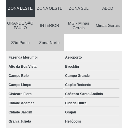
ZONA LESTE
ZONA OESTE
ZONA SUL
ABCD
GRANDE SÃO
MG - Minas
INTERIOR
Minas Gerais
PAULO
Gerais
São Paulo
Zona Norte
Fazenda Morumbi
Aeroporto
Alto da Boa Vista
Brooklin
Campo Belo
Campo Grande
Campo Limpo
Capão Redondo
Chácara Flora
Chácara Santo Antônio
Cidade Ademar
Cidade Dutra
Cidade Jardim
Grajau
Granja Julieta
Heliópolis