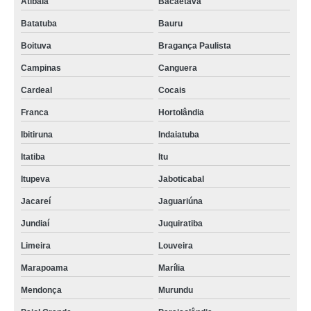
Atibaia
Bacaetava
Batatuba
Bauru
Boituva
Bragança Paulista
Campinas
Canguera
Cardeal
Cocais
Franca
Hortolândia
Ibitiruna
Indaiatuba
Itatiba
Itu
Itupeva
Jaboticabal
Jacareí
Jaguariúna
Jundiaí
Juquiratiba
Limeira
Louveira
Marapoama
Marília
Mendonça
Murundu