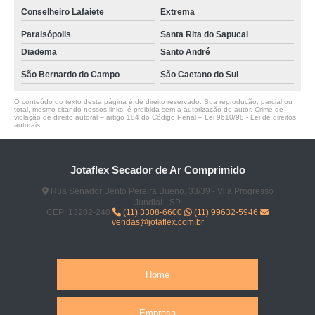
Conselheiro Lafaiete
Extrema
Paraisópolis
Santa Rita do Sapucai
Diadema
Santo André
São Bernardo do Campo
São Caetano do Sul
O conteúdo do texto desta página é de direito reservado. Sua reprodução, parcial ou
total, mesmo citando nossos links, é proibida sem a autorização do autor. Crime de
violação de direito autoral – artigo 184 do Código Penal –
Lei 9610/98 - Lei de direitos
autorais
.
Jotaflex Secador de Ar Comprimido
Rua Senador Bento Pereira Bueno, 33/39 - Vila Progresso
Jundiaí - SP
CEP: 13202-240
(11) 3308-6600
(11) 99632-5946
vendas@jotaflex.com.br
Home
Empresa