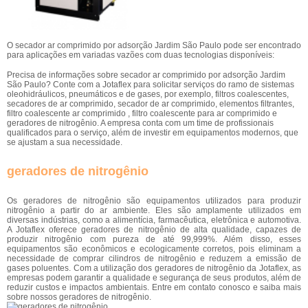
O secador ar comprimido por adsorção Jardim São Paulo pode ser encontrado
para aplicações em variadas vazões com duas tecnologias disponíveis:
Precisa de informações sobre secador ar comprimido por adsorção Jardim
São Paulo? Conte com a Jotaflex para solicitar serviços do ramo de sistemas
oleohidráulicos, pneumáticos e de gases, por exemplo, filtros coalescentes,
secadores de ar comprimido, secador de ar comprimido, elementos filtrantes,
filtro coalescente ar comprimido , filtro coalescente para ar comprimido e
geradores de nitrogênio. A empresa conta com um time de profissionais
qualificados para o serviço, além de investir em equipamentos modernos, que
se ajustam a sua necessidade.
geradores de nitrogênio
Os geradores de nitrogênio são equipamentos utilizados para produzir
nitrogênio a partir do ar ambiente. Eles são amplamente utilizados em
diversas indústrias, como a alimentícia, farmacêutica, eletrônica e automotiva.
A Jotaflex oferece geradores de nitrogênio de alta qualidade, capazes de
produzir nitrogênio com pureza de até 99,999%. Além disso, esses
equipamentos são econômicos e ecologicamente corretos, pois eliminam a
necessidade de comprar cilindros de nitrogênio e reduzem a emissão de
gases poluentes. Com a utilização dos geradores de nitrogênio da Jotaflex, as
empresas podem garantir a qualidade e segurança de seus produtos, além de
reduzir custos e impactos ambientais. Entre em contato conosco e saiba mais
sobre nossos geradores de nitrogênio.