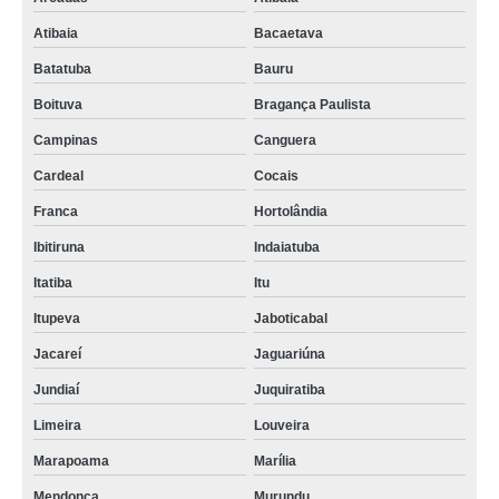
Atibaia
Bacaetava
Batatuba
Bauru
Boituva
Bragança Paulista
Campinas
Canguera
Cardeal
Cocais
Franca
Hortolândia
Ibitiruna
Indaiatuba
Itatiba
Itu
Itupeva
Jaboticabal
Jacareí
Jaguariúna
Jundiaí
Juquiratiba
Limeira
Louveira
Marapoama
Marília
Mendonça
Murundu