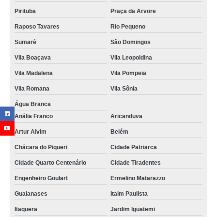
Pirituba
Praça da Arvore
Raposo Tavares
Rio Pequeno
Sumaré
São Domingos
Vila Boaçava
Vila Leopoldina
Vila Madalena
Vila Pompeia
Vila Romana
Vila Sônia
Água Branca
Anália Franco
Aricanduva
Artur Alvim
Belém
Chácara do Piqueri
Cidade Patriarca
Cidade Quarto Centenário
Cidade Tiradentes
Engenheiro Goulart
Ermelino Matarazzo
Guaianases
Itaim Paulista
Itaquera
Jardim Iguatemi