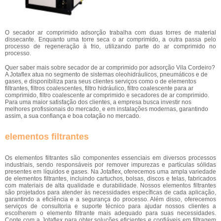
O secador ar comprimido adsorção trabalha com duas torres de material
dissecante. Enquanto uma torre seca o ar comprimido, a outra passa pelo
processo de regeneração à frio, utilizando parte do ar comprimido no
processo.
Quer saber mais sobre secador de ar comprimido por adsorção Vila Cordeiro?
A Jotaflex atua no segmento de sistemas oleohidráulicos, pneumáticos e de
gases, e disponibiliza para seus clientes serviços como o de elementos
filtrantes, filtros coalescentes, filtro hidráulico, filtro coalescente para ar
comprimido, filtro coalescente ar comprimido e secadores de ar comprimido.
Para uma maior satisfação dos clientes, a empresa busca investir nos
melhores profissionais do mercado, e em instalações modernas, garantindo
assim, a sua confiança e boa cotação no mercado.
elementos filtrantes
Os elementos filtrantes são componentes essenciais em diversos processos
industriais, sendo responsáveis por remover impurezas e partículas sólidas
presentes em líquidos e gases. Na Jotaflex, oferecemos uma ampla variedade
de elementos filtrantes, incluindo cartuchos, bolsas, discos e telas, fabricados
com materiais de alta qualidade e durabilidade. Nossos elementos filtrantes
são projetados para atender às necessidades específicas de cada aplicação,
garantindo a eficiência e a segurança do processo. Além disso, oferecemos
serviços de consultoria e suporte técnico para ajudar nossos clientes a
escolherem o elemento filtrante mais adequado para suas necessidades.
Conte com a Jotaflex para obter soluções eficientes e confiáveis em filtragem