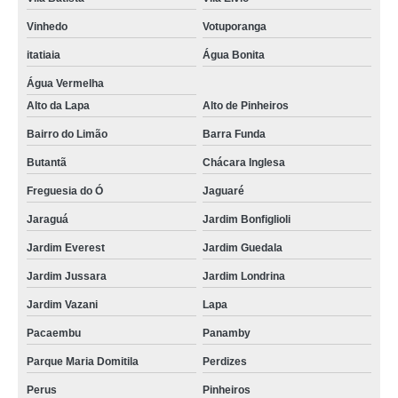
Vinhedo
Votuporanga
itatiaia
Água Bonita
Água Vermelha
Alto da Lapa
Alto de Pinheiros
Bairro do Limão
Barra Funda
Butantã
Chácara Inglesa
Freguesia do Ó
Jaguaré
Jaraguá
Jardim Bonfiglioli
Jardim Everest
Jardim Guedala
Jardim Jussara
Jardim Londrina
Jardim Vazani
Lapa
Pacaembu
Panamby
Parque Maria Domitila
Perdizes
Perus
Pinheiros