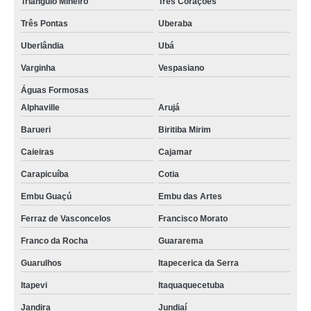
Triângulo Mineiro
Três Corações
Três Pontas
Uberaba
Uberlândia
Ubá
Varginha
Vespasiano
Águas Formosas
Alphaville
Arujá
Barueri
Biritiba Mirim
Caieiras
Cajamar
Carapicuíba
Cotia
Embu Guaçú
Embu das Artes
Ferraz de Vasconcelos
Francisco Morato
Franco da Rocha
Guararema
Guarulhos
Itapecerica da Serra
Itapevi
Itaquaquecetuba
Jandira
Jundiaí