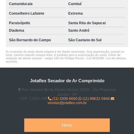
Camanducaia
Cambuí
Conselheiro Lafaiete
Extrema
Paraisópolis
Santa Rita do Sapucai
Diadema
Santo André
São Bernardo do Campo
São Caetano do Sul
O conteúdo do texto desta página é de direito reservado. Sua reprodução, parcial ou
total, mesmo citando nossos links, é proibida sem a autorização do autor. Crime de
violação de direito autoral – artigo 184 do Código Penal –
Lei 9610/98 - Lei de direitos
autorais
.
Jotaflex Secador de Ar Comprimido
Rua Senador Bento Pereira Bueno, 33/39 - Vila Progresso
Jundiaí - SP
CEP: 13202-240
(11) 3308-6600
(11) 99632-5946
vendas@jotaflex.com.br
Home