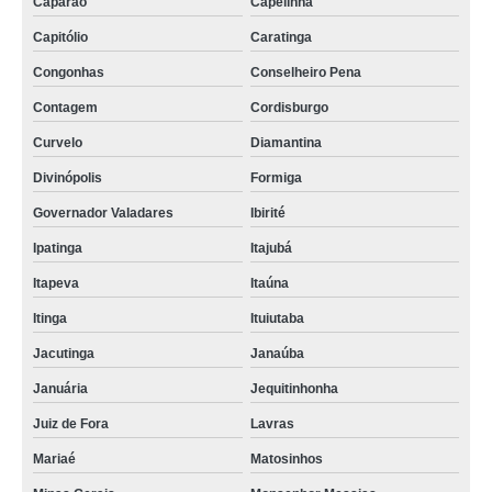
Caparaó
Capelinha
Capitólio
Caratinga
Congonhas
Conselheiro Pena
Contagem
Cordisburgo
Curvelo
Diamantina
Divinópolis
Formiga
Governador Valadares
Ibirité
Ipatinga
Itajubá
Itapeva
Itaúna
Itinga
Ituiutaba
Jacutinga
Janaúba
Januária
Jequitinhonha
Juiz de Fora
Lavras
Mariaé
Matosinhos