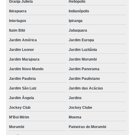
Granja Julieta
Heliópolis
Ibirapuera
Indianópolis
Interlagos
Ipiranga
Itaim Bibi
Jabaquara
Jardim América
Jardim Europa
Jardim Leonor
Jardim Luzitânia
Jardim Marajoara
Jardim Morumbi
Jardim Novo Mundo
Jardim Panorama
Jardim Paulista
Jardim Paulistano
Jardim São Luiz
Jardim das Acácias
Jardim Ângela
Jardins
Jockey Club
Jockey Clube
M'Boi Mirim
Moema
Morumbi
Paineiras do Morumbi