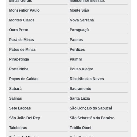
Minas Gerais
Monsenhor Messias
Monsenhor Paulo
Monte Sião
Montes Claros
Nova Serrana
Ouro Preto
Paraguaçú
Pará de Minas
Passos
Patos de Minas
Perdizes
Pirapetinga
Piumhi
Porteirinha
Pouso Alegre
Poços de Caldas
Ribeirão das Neves
Sabará
Sacramento
Salinas
Santa Luzia
Sete Lagoas
São Gonçalo do Sapucaí
São João Del Rey
São Sebastião do Paraíso
Taiobeiras
Teófilo Otoni