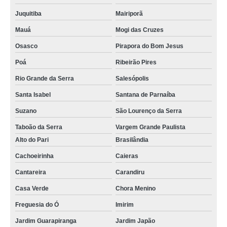
Juquitiba
Mairiporã
Mauá
Mogi das Cruzes
Osasco
Pirapora do Bom Jesus
Poá
Ribeirão Pires
Rio Grande da Serra
Salesópolis
Santa Isabel
Santana de Parnaíba
Suzano
São Lourenço da Serra
Taboão da Serra
Vargem Grande Paulista
Alto do Pari
Brasilândia
Cachoeirinha
Caieras
Cantareira
Carandiru
Casa Verde
Chora Menino
Freguesia do Ó
Imirim
Jardim Guarapiranga
Jardim Japão