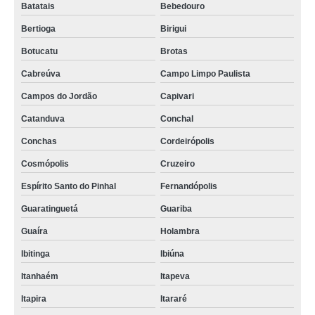
Batatais
Bebedouro
Bertioga
Birigui
Botucatu
Brotas
Cabreúva
Campo Limpo Paulista
Campos do Jordão
Capivari
Catanduva
Conchal
Conchas
Cordeirópolis
Cosmópolis
Cruzeiro
Espírito Santo do Pinhal
Fernandópolis
Guaratinguetá
Guariba
Guaíra
Holambra
Ibitinga
Ibiúna
Itanhaém
Itapeva
Itapira
Itararé