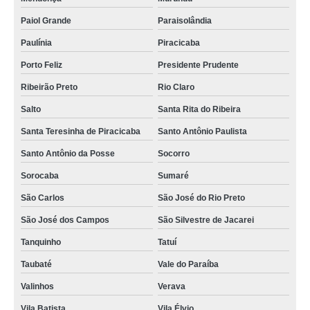
Paiol Grande
Paraisolândia
Paulínia
Piracicaba
Porto Feliz
Presidente Prudente
Ribeirão Preto
Rio Claro
Salto
Santa Rita do Ribeira
Santa Teresinha de Piracicaba
Santo Antônio Paulista
Santo Antônio da Posse
Socorro
Sorocaba
Sumaré
São Carlos
São José do Rio Preto
São José dos Campos
São Silvestre de Jacarei
Tanquinho
Tatuí
Taubaté
Vale do Paraíba
Valinhos
Verava
Vila Batista
Vila Élvio