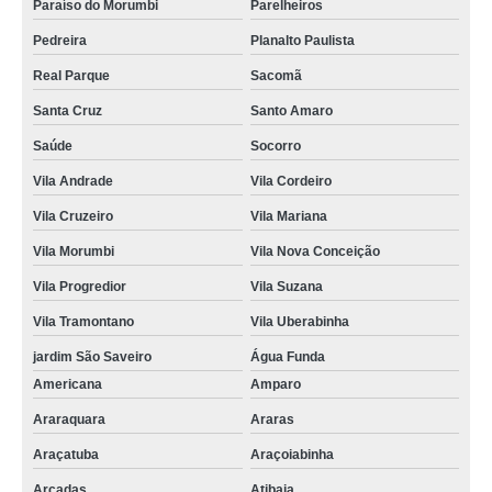
Paraíso do Morumbi
Parelheiros
Pedreira
Planalto Paulista
Real Parque
Sacomã
Santa Cruz
Santo Amaro
Saúde
Socorro
Vila Andrade
Vila Cordeiro
Vila Cruzeiro
Vila Mariana
Vila Morumbi
Vila Nova Conceição
Vila Progredior
Vila Suzana
Vila Tramontano
Vila Uberabinha
jardim São Saveiro
Água Funda
Americana
Amparo
Araraquara
Araras
Araçatuba
Araçoiabinha
Arcadas
Atibaia