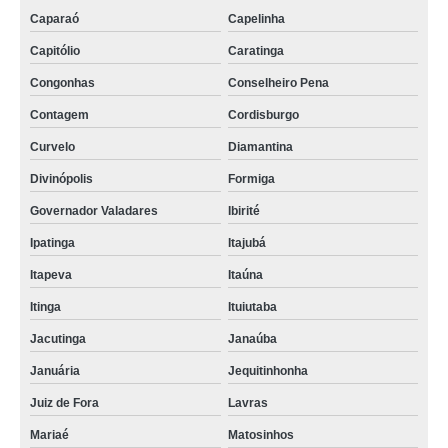
Caparaó
Capelinha
Capitólio
Caratinga
Congonhas
Conselheiro Pena
Contagem
Cordisburgo
Curvelo
Diamantina
Divinópolis
Formiga
Governador Valadares
Ibirité
Ipatinga
Itajubá
Itapeva
Itaúna
Itinga
Ituiutaba
Jacutinga
Janaúba
Januária
Jequitinhonha
Juiz de Fora
Lavras
Mariaé
Matosinhos