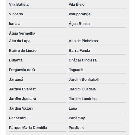
Vila Batista
Vila Élvio
Vinhedo
Votuporanga
itatiaia
Água Bonita
Água Vermelha
Alto da Lapa
Alto de Pinheiros
Bairro do Limão
Barra Funda
Butantã
Chácara Inglesa
Freguesia do Ó
Jaguaré
Jaraguá
Jardim Bonfiglioli
Jardim Everest
Jardim Guedala
Jardim Jussara
Jardim Londrina
Jardim Vazani
Lapa
Pacaembu
Panamby
Parque Maria Domitila
Perdizes