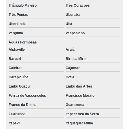
Triângulo Mineiro
Três Corações
Três Pontas
Uberaba
Uberlândia
Ubá
Varginha
Vespasiano
Águas Formosas
Alphaville
Arujá
Barueri
Biritiba Mirim
Caieiras
Cajamar
Carapicuíba
Cotia
Embu Guaçú
Embu das Artes
Ferraz de Vasconcelos
Francisco Morato
Franco da Rocha
Guararema
Guarulhos
Itapecerica da Serra
Itapevi
Itaquaquecetuba