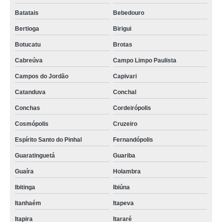
Batatais
Bebedouro
Bertioga
Birigui
Botucatu
Brotas
Cabreúva
Campo Limpo Paulista
Campos do Jordão
Capivari
Catanduva
Conchal
Conchas
Cordeirópolis
Cosmópolis
Cruzeiro
Espírito Santo do Pinhal
Fernandópolis
Guaratinguetá
Guariba
Guaíra
Holambra
Ibitinga
Ibiúna
Itanhaém
Itapeva
Itapira
Itararé