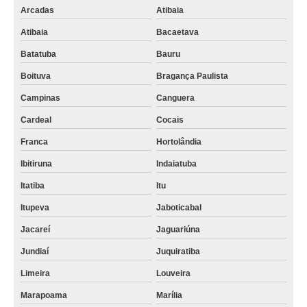
Arcadas
Atibaia
Atibaia
Bacaetava
Batatuba
Bauru
Boituva
Bragança Paulista
Campinas
Canguera
Cardeal
Cocais
Franca
Hortolândia
Ibitiruna
Indaiatuba
Itatiba
Itu
Itupeva
Jaboticabal
Jacareí
Jaguariúna
Jundiaí
Juquiratiba
Limeira
Louveira
Marapoama
Marília