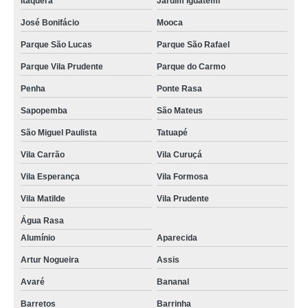
Itaquera
Jardim Iguatemi
José Bonifácio
Mooca
Parque São Lucas
Parque São Rafael
Parque Vila Prudente
Parque do Carmo
Penha
Ponte Rasa
Sapopemba
São Mateus
São Miguel Paulista
Tatuapé
Vila Carrão
Vila Curuçá
Vila Esperança
Vila Formosa
Vila Matilde
Vila Prudente
Água Rasa
Alumínio
Aparecida
Artur Nogueira
Assis
Avaré
Bananal
Barretos
Barrinha