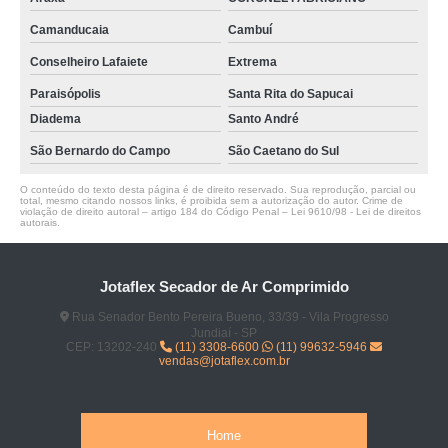
Camanducaia
Cambuí
Conselheiro Lafaiete
Extrema
Paraisópolis
Santa Rita do Sapucai
Diadema
Santo André
São Bernardo do Campo
São Caetano do Sul
O conteúdo do texto desta página é de direito reservado. Sua reprodução, parcial ou
total, mesmo citando nossos links, é proibida sem a autorização do autor. Crime de
violação de direito autoral – artigo 184 do Código Penal –
Lei 9610/98 - Lei de direitos
autorais
.
Jotaflex Secador de Ar Comprimido
Rua Senador Bento Pereira Bueno, 33/39 - Vila Progresso
Jundiaí - SP
CEP: 13202-240
(11) 3308-6600
(11) 99632-5946
vendas@jotaflex.com.br
Home