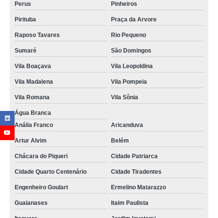
Perus
Pinheiros
Pirituba
Praça da Arvore
Raposo Tavares
Rio Pequeno
Sumaré
São Domingos
Vila Boaçava
Vila Leopoldina
Vila Madalena
Vila Pompeia
Vila Romana
Vila Sônia
Água Branca
Anália Franco
Aricanduva
Artur Alvim
Belém
Chácara do Piqueri
Cidade Patriarca
Cidade Quarto Centenário
Cidade Tiradentes
Engenheiro Goulart
Ermelino Matarazzo
Guaianases
Itaim Paulista