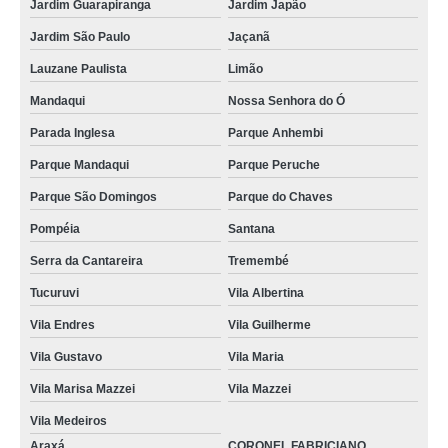
Jardim Guarapiranga
Jardim Japão
Jardim São Paulo
Jaçanã
Lauzane Paulista
Limão
Mandaqui
Nossa Senhora do Ó
Parada Inglesa
Parque Anhembi
Parque Mandaqui
Parque Peruche
Parque São Domingos
Parque do Chaves
Pompéia
Santana
Serra da Cantareira
Tremembé
Tucuruvi
Vila Albertina
Vila Endres
Vila Guilherme
Vila Gustavo
Vila Maria
Vila Marisa Mazzei
Vila Mazzei
Vila Medeiros
Araxá
CORONEL FABRICIANO