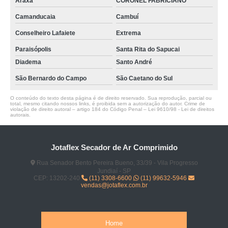
Araxá
CORONEL FABRICIANO
Camanducaia
Cambuí
Conselheiro Lafaiete
Extrema
Paraisópolis
Santa Rita do Sapucai
Diadema
Santo André
São Bernardo do Campo
São Caetano do Sul
O conteúdo do texto desta página é de direito reservado. Sua reprodução, parcial ou
total, mesmo citando nossos links, é proibida sem a autorização do autor. Crime de
violação de direito autoral – artigo 184 do Código Penal –
Lei 9610/98 - Lei de direitos
autorais
.
Jotaflex Secador de Ar Comprimido
Rua Senador Bento Pereira Bueno, 33/39 - Vila Progresso
Jundiaí - SP
CEP: 13202-240
(11) 3308-6600
(11) 99632-5946
vendas@jotaflex.com.br
Home