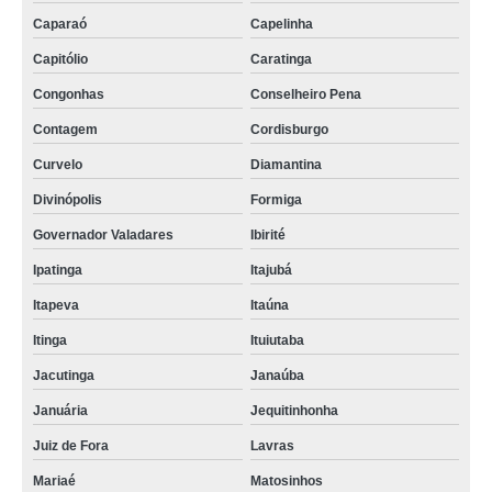
Caparaó
Capelinha
Capitólio
Caratinga
Congonhas
Conselheiro Pena
Contagem
Cordisburgo
Curvelo
Diamantina
Divinópolis
Formiga
Governador Valadares
Ibirité
Ipatinga
Itajubá
Itapeva
Itaúna
Itinga
Ituiutaba
Jacutinga
Janaúba
Januária
Jequitinhonha
Juiz de Fora
Lavras
Mariaé
Matosinhos