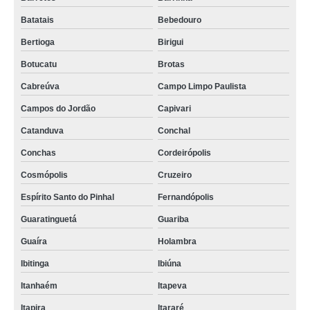
Batatais
Bebedouro
Bertioga
Birigui
Botucatu
Brotas
Cabreúva
Campo Limpo Paulista
Campos do Jordão
Capivari
Catanduva
Conchal
Conchas
Cordeirópolis
Cosmópolis
Cruzeiro
Espírito Santo do Pinhal
Fernandópolis
Guaratinguetá
Guariba
Guaíra
Holambra
Ibitinga
Ibiúna
Itanhaém
Itapeva
Itapira
Itararé