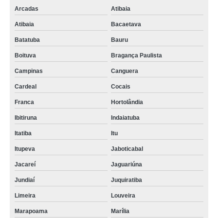
Arcadas
Atibaia
Atibaia
Bacaetava
Batatuba
Bauru
Boituva
Bragança Paulista
Campinas
Canguera
Cardeal
Cocais
Franca
Hortolândia
Ibitiruna
Indaiatuba
Itatiba
Itu
Itupeva
Jaboticabal
Jacareí
Jaguariúna
Jundiaí
Juquiratiba
Limeira
Louveira
Marapoama
Marília