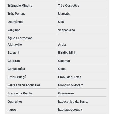
Triângulo Mineiro
Três Corações
Três Pontas
Uberaba
Uberlândia
Ubá
Varginha
Vespasiano
Águas Formosas
Alphaville
Arujá
Barueri
Biritiba Mirim
Caieiras
Cajamar
Carapicuíba
Cotia
Embu Guaçú
Embu das Artes
Ferraz de Vasconcelos
Francisco Morato
Franco da Rocha
Guararema
Guarulhos
Itapecerica da Serra
Itapevi
Itaquaquecetuba