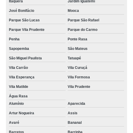
Itaquera
Jardim Iguatemi
José Bonifácio
Mooca
Parque São Lucas
Parque São Rafael
Parque Vila Prudente
Parque do Carmo
Penha
Ponte Rasa
Sapopemba
São Mateus
São Miguel Paulista
Tatuapé
Vila Carrão
Vila Curuçá
Vila Esperança
Vila Formosa
Vila Matilde
Vila Prudente
Água Rasa
Alumínio
Aparecida
Artur Nogueira
Assis
Avaré
Bananal
Barretos
Barrinha