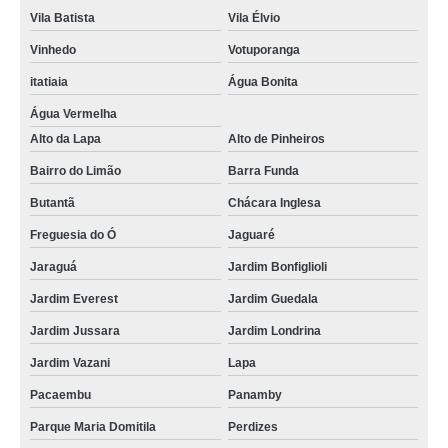
Vila Batista
Vila Élvio
Vinhedo
Votuporanga
itatiaia
Água Bonita
Água Vermelha
Alto da Lapa
Alto de Pinheiros
Bairro do Limão
Barra Funda
Butantã
Chácara Inglesa
Freguesia do Ó
Jaguaré
Jaraguá
Jardim Bonfiglioli
Jardim Everest
Jardim Guedala
Jardim Jussara
Jardim Londrina
Jardim Vazani
Lapa
Pacaembu
Panamby
Parque Maria Domitila
Perdizes