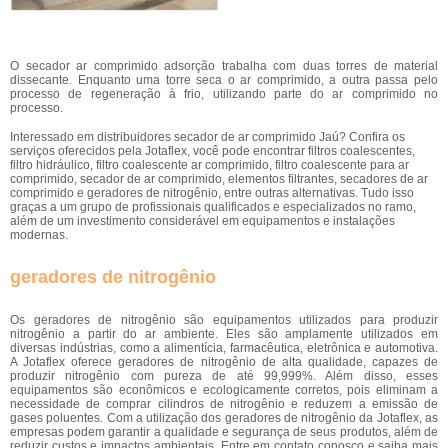
O secador ar comprimido adsorção trabalha com duas torres de material
dissecante. Enquanto uma torre seca o ar comprimido, a outra passa pelo
processo de regeneração à frio, utilizando parte do ar comprimido no
processo.
Interessado em distribuidores secador de ar comprimido Jaú? Confira os
serviços oferecidos pela Jotaflex, você pode encontrar filtros coalescentes,
filtro hidráulico, filtro coalescente ar comprimido, filtro coalescente para ar
comprimido, secador de ar comprimido, elementos filtrantes, secadores de ar
comprimido e geradores de nitrogênio, entre outras alternativas. Tudo isso
graças a um grupo de profissionais qualificados e especializados no ramo,
além de um investimento considerável em equipamentos e instalações
modernas.
geradores de nitrogênio
Os geradores de nitrogênio são equipamentos utilizados para produzir
nitrogênio a partir do ar ambiente. Eles são amplamente utilizados em
diversas indústrias, como a alimentícia, farmacêutica, eletrônica e automotiva.
A Jotaflex oferece geradores de nitrogênio de alta qualidade, capazes de
produzir nitrogênio com pureza de até 99,999%. Além disso, esses
equipamentos são econômicos e ecologicamente corretos, pois eliminam a
necessidade de comprar cilindros de nitrogênio e reduzem a emissão de
gases poluentes. Com a utilização dos geradores de nitrogênio da Jotaflex, as
empresas podem garantir a qualidade e segurança de seus produtos, além de
reduzir custos e impactos ambientais. Entre em contato conosco e saiba mais