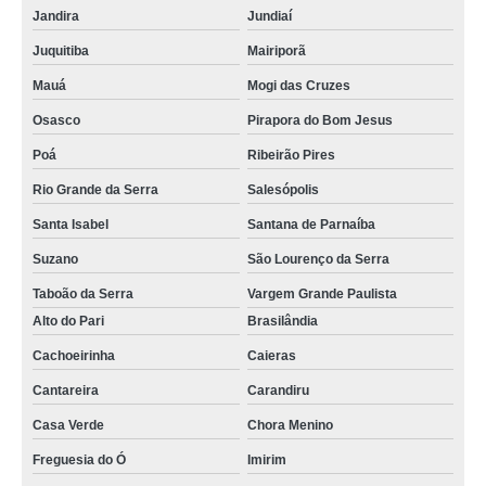
Jandira
Jundiaí
Juquitiba
Mairiporã
Mauá
Mogi das Cruzes
Osasco
Pirapora do Bom Jesus
Poá
Ribeirão Pires
Rio Grande da Serra
Salesópolis
Santa Isabel
Santana de Parnaíba
Suzano
São Lourenço da Serra
Taboão da Serra
Vargem Grande Paulista
Alto do Pari
Brasilândia
Cachoeirinha
Caieras
Cantareira
Carandiru
Casa Verde
Chora Menino
Freguesia do Ó
Imirim