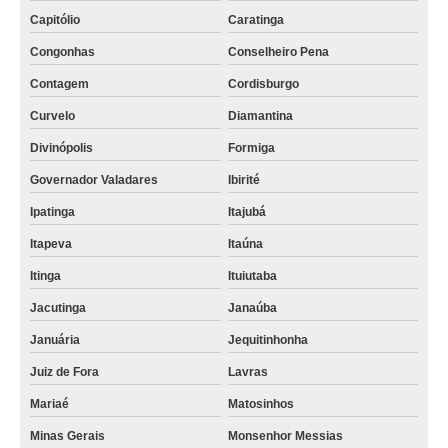
Capitólio
Caratinga
Congonhas
Conselheiro Pena
Contagem
Cordisburgo
Curvelo
Diamantina
Divinópolis
Formiga
Governador Valadares
Ibirité
Ipatinga
Itajubá
Itapeva
Itaúna
Itinga
Ituiutaba
Jacutinga
Janaúba
Januária
Jequitinhonha
Juiz de Fora
Lavras
Mariaé
Matosinhos
Minas Gerais
Monsenhor Messias