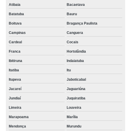
Atibaia
Bacaetava
Batatuba
Bauru
Boituva
Bragança Paulista
Campinas
Canguera
Cardeal
Cocais
Franca
Hortolândia
Ibitiruna
Indaiatuba
Itatiba
Itu
Itupeva
Jaboticabal
Jacareí
Jaguariúna
Jundiaí
Juquiratiba
Limeira
Louveira
Marapoama
Marília
Mendonça
Murundu