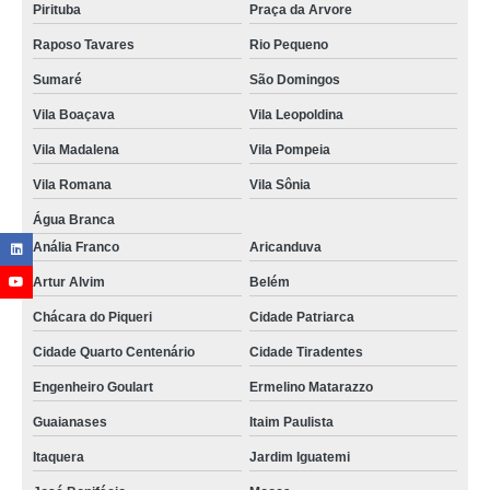
Pirituba
Praça da Arvore
Raposo Tavares
Rio Pequeno
Sumaré
São Domingos
Vila Boaçava
Vila Leopoldina
Vila Madalena
Vila Pompeia
Vila Romana
Vila Sônia
Água Branca
Anália Franco
Aricanduva
Artur Alvim
Belém
Chácara do Piqueri
Cidade Patriarca
Cidade Quarto Centenário
Cidade Tiradentes
Engenheiro Goulart
Ermelino Matarazzo
Guaianases
Itaim Paulista
Itaquera
Jardim Iguatemi