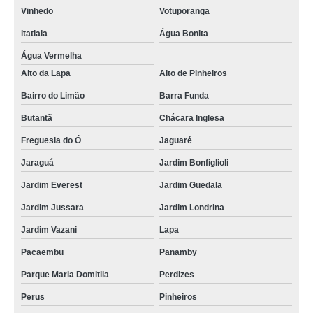
Vinhedo
Votuporanga
itatiaia
Água Bonita
Água Vermelha
Alto da Lapa
Alto de Pinheiros
Bairro do Limão
Barra Funda
Butantã
Chácara Inglesa
Freguesia do Ó
Jaguaré
Jaraguá
Jardim Bonfiglioli
Jardim Everest
Jardim Guedala
Jardim Jussara
Jardim Londrina
Jardim Vazani
Lapa
Pacaembu
Panamby
Parque Maria Domitila
Perdizes
Perus
Pinheiros