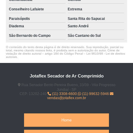
Conselheiro Lafaiete
Extrema
Paraisópolis
Santa Rita do Sapucai
Diadema
Santo André
São Bernardo do Campo
São Caetano do Sul
O conteúdo do texto desta página é de direito reservado. Sua reprodução, parcial ou
total, mesmo citando nossos links, é proibida sem a autorização do autor. Crime de
violação de direito autoral – artigo 184 do Código Penal –
Lei 9610/98 - Lei de direitos
autorais
.
Jotaflex Secador de Ar Comprimido
Rua Senador Bento Pereira Bueno, 33/39 - Vila Progresso
Jundiaí - SP
CEP: 13202-240
(11) 3308-6600
(11) 99632-5946
vendas@jotaflex.com.br
Home