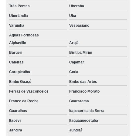
Três Pontas
Uberaba
Uberlândia
Ubá
Varginha
Vespasiano
Águas Formosas
Alphaville
Arujá
Barueri
Biritiba Mirim
Caieiras
Cajamar
Carapicuíba
Cotia
Embu Guaçú
Embu das Artes
Ferraz de Vasconcelos
Francisco Morato
Franco da Rocha
Guararema
Guarulhos
Itapecerica da Serra
Itapevi
Itaquaquecetuba
Jandira
Jundiaí