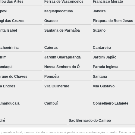
bu das Artes
Ferraz de Vasconcelos
Francisco Morato
apevi
Itaquaquecetuba
Jandira
gi das Cruzes
Osasco
Pirapora do Bom Jesus
nta Isabel
Santana de Parnaíba
Suzano
choeirinha
Caieras
Cantareira
irim
Jardim Guarapiranga
Jardim Japão
ndaqui
Nossa Senhora do Ó
Parada Inglesa
rque do Chaves
Pompéia
Santana
la Endres
Vila Guilherme
Vila Gustavo
amanducaia
Cambuí
Conselheiro Lafaiete
dré
São Bernardo do Campo
parcial ou total, mesmo citando nossos links, é proibida sem a autorização do autor. Crime de vi