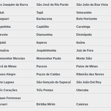
o Joaquim da Barra
São José do Rio Pardo
São João da Boa Vista
iuti
Tupã
Votorantim
aguari
Barbacena
Belo Horizonte
pelinha
Capitólio
Caratinga
rvelo
Diamantina
Divinópolis
ajubá
Itapeva
Itaúna
nuária
Jequitinhonha
Juiz de Fora
nsenhor Messias
Monsenhor Paulo
Monte Sião
rá de Minas
Passos
Patos de Minas
uso Alegre
Poços de Caldas
Ribeirão das Neves
te Lagoas
São Gonçalo do Sapucaí
São João Del Rey
ês Corações
Três Pontas
Uberaba
uas Formosas
rueri
Biritiba Mirim
Caieiras