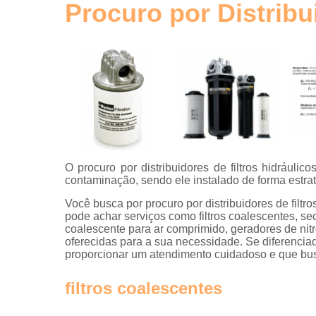
de ar
Procuro por Distribu
comprimid
Tubos de
alumínio
para ar
comprimid
Tubulaçõe
em alumíni
O procuro por distribuidores de filtros hidráuli
contaminação, sendo ele instalado de forma estraté
Você busca por procuro por distribuidores de filtr
pode achar serviços como filtros coalescentes, sec
coalescente para ar comprimido, geradores de nitro
oferecidas para a sua necessidade. Se diferenc
proporcionar um atendimento cuidadoso e que busc
filtros coalescentes