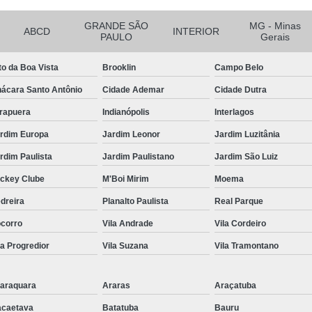
Tratamento de Ar Comprimido
Tratamento de Ar Comprimido
GRANDE SÃO
MG - Minas
ABCD
INTERIOR
PAULO
Gerais
Tratamento do Ar Comprimido E
to da Boa Vista
Brooklin
Campo Belo
Unidade de Tratamento de Ar C
ácara Santo Antônio
Cidade Ademar
Cidade Dutra
Tubo Alumínio para Ar Comp
irapuera
Indianópolis
Interlagos
Tubo de Alumínio Ar Comprimido
rdim Europa
Jardim Leonor
Jardim Luzitânia
Tubo de Alumínio de Ar Comprim
rdim Paulista
Jardim Paulistano
Jardim São Luiz
Tubo de Alumínio para Rede de Ar 
ckey Clube
M'Boi Mirim
Moema
Tubo em Alumínio para Ar Compri
dreira
Planalto Paulista
Real Parque
Tubulação de Ar Comprimido e
corro
Vila Andrade
Vila Cordeiro
Tubulação em Alumínio Calibra
la Progredior
Vila Suzana
Vila Tramontano
Tubulação em Al
Tubulação em Alumín
araquara
Araras
Araçatuba
Tubulação em Alumínio Park
caetava
Batatuba
Bauru