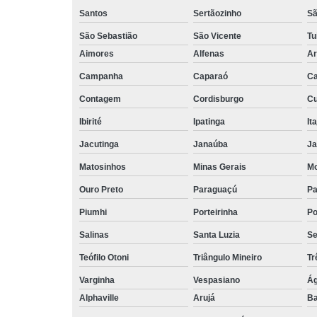
Santos
Sertãozinho
Sã
São Sebastião
São Vicente
Tu
Aimores
Alfenas
Ar
Campanha
Caparaó
Ca
Contagem
Cordisburgo
Cu
Ibirité
Ipatinga
It
Jacutinga
Janaúba
Ja
Matosinhos
Minas Gerais
Mo
Ouro Preto
Paraguaçú
Pa
Piumhi
Porteirinha
Po
Salinas
Santa Luzia
Se
Teófilo Otoni
Triângulo Mineiro
Tr
Varginha
Vespasiano
Ág
Alphaville
Arujá
Ba