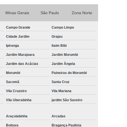
Tratamento de Ar Comprimido Industrial
 Unidade
Tratamento do Ar Comprimido
Minas Gerais
São Paulo
Zona Norte
mpresas
Tratamento para Ar Comprimido
Campo Grande
Campo Limpo
omprimido
Tubo Alumínio Ar Comprimido
Cidade Jardim
Grajau
rimido
Tubo Ar Comprimido Alumínio
Ipiranga
Itaim Bibi
Tubo de Alumínio Azul para Ar Comprimido
Jardim Marajoara
Jardim Morumbi
ido
Tubo de Alumínio para Ar Comprimido
Jardim das Acácias
Jardim Ângela
Comprimido
Tubo em Alumínio Ar Comprimido
Morumbi
Paineiras do Morumbi
mido
Tubo para Ar Comprimido em Alumínio
Sacomã
Santa Cruz
m Alumínio
Tubulação em Alumínio Azul
Vila Cruzeiro
Vila Mariana
do
Tubulação em Alumínio e Conexões
Vila Uberabinha
jardim São Saveiro
umínio para Gases Inertes
io para Rede de Ar Comprimido
Araçoiabinha
Arcadas
er
Tubulação em Alumínio Vantagens
Boituva
Bragança Paulista