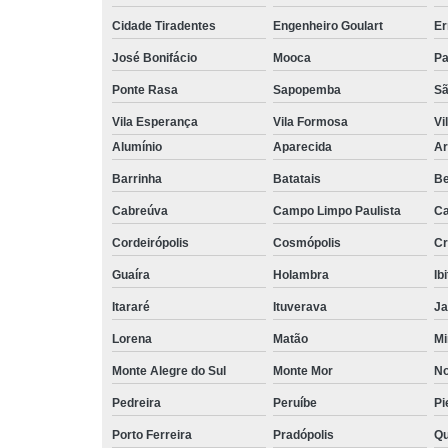
Cidade Tiradentes
Engenheiro Goulart
Er
José Bonifácio
Mooca
Pa
Ponte Rasa
Sapopemba
Sã
Vila Esperança
Vila Formosa
Vi
Alumínio
Aparecida
Ar
Barrinha
Batatais
Be
Cabreúva
Campo Limpo Paulista
Ca
Cordeirópolis
Cosmópolis
Cr
Guaíra
Holambra
Ib
Itararé
Ituverava
Ja
Lorena
Matão
Mi
Monte Alegre do Sul
Monte Mor
No
Pedreira
Peruíbe
Pi
Porto Ferreira
Pradópolis
Qu