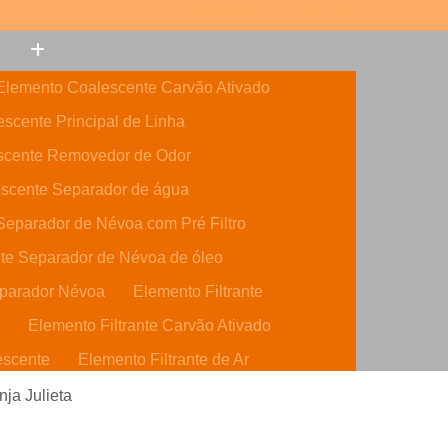
(11) 3308-6600
(11) 99632-5946
Elemento Coalescente Carvão Ativado
scente Principal de Linha
scente Removedor de Odor
scente Separador de água
eparador de Névoa com Pré Filtro
te Separador de Névoa de óleo
parador Névoa
Elemento Filtrante
o
Elemento Filtrante Carvão Ativado
escente
Elemento Filtrante de Ar
o Ativado
Elemento Filtrante de óleo
nja Julieta
dráulico
Elemento Filtrante Parker