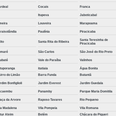
rdeal
Cocais
Franca
Tubulação para Ar Comprimido em
Itupeva
Jaboticabal
meira
Louveira
Marapoama
raisolândia
Paulínia
Piracicaba
Santa Teresinha de
lto
Santa Rita do Ribeira
Piracicaba
umaré
São Carlos
São José do Rio Preto
ubaté
Vale do Paraíba
Valinhos
tuporanga
itatiaia
Água Bonita
irro do Limão
Barra Funda
Butantã
rdim Bonfiglioli
Jardim Everest
Jardim Guedala
acaembu
Panamby
Parque Maria Domitila
aça da Arvore
Raposo Tavares
Rio Pequeno
la Madalena
Vila Pompeia
Vila Romana
tur Alvim
Belém
Chácara do Piqueri