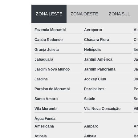
ZONA LESTE
ZONA OESTE
ZONA SUL
Fazenda Morumbi
Aeroporto
Al
Capão Redondo
Chácara Flora
Ch
Granja Julieta
Heliópolis
Ib
Jabaquara
Jardim América
Ja
Jardim Novo Mundo
Jardim Panorama
Ja
Jardins
Jockey Club
Jo
Paraíso do Morumbi
Parelheiros
Pe
Santo Amaro
Saúde
So
Vila Morumbi
Vila Nova Conceição
Vi
Água Funda
Americana
Amparo
Ar
Atibaia
Atibaia
Ba