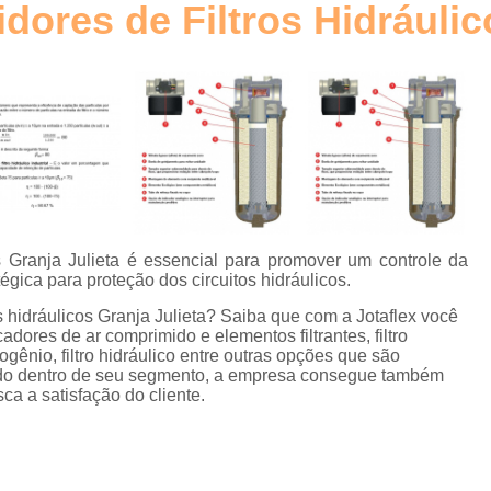
idores de Filtros Hidráulic
Elemento Filtrante Plissado
o
Filtro Hidráulico Absol
Filtro Hidráulico de Retorno
Filtro
o
Filtro Hidráulico Retorno
Fi
s
Filtros Hidráulicos Distribu
o
Elemento para Filtro Coalescente
Filtro Coalescente Ar Comprimi
cos Granja Julieta é essencial para promover um controle da
Filtro Coalescente Domnick Hunt
gica para proteção dos circuitos hidráulicos.
Filtro Coalescente Parker
Filtr
os hidráulicos Granja Julieta? Saiba que com a Jotaflex você
adores de ar comprimido e elementos filtrantes, filtro
Gerador de Nitrogênio com Mem
gênio, filtro hidráulico entre outras opções que são
iado dentro de seu segmento, a empresa consegue também
Gerador de Nitrogênio Industria
a a satisfação do cliente.
Gerador de Nitrogênio para
Gerador Nitrogênio
E