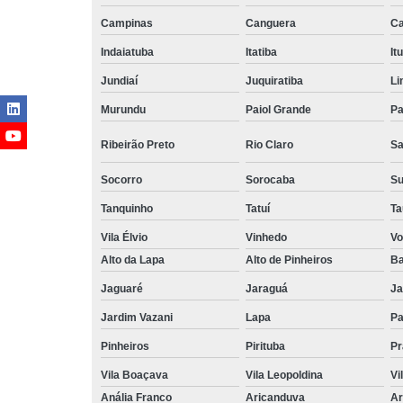
Campinas
Canguera
Ca
Indaiatuba
Itatiba
Itu
Jundiaí
Juquiratiba
Li
Murundu
Paiol Grande
Pa
Ribeirão Preto
Rio Claro
Sa
Socorro
Sorocaba
S
Tanquinho
Tatuí
Ta
Vila Élvio
Vinhedo
Vo
Alto da Lapa
Alto de Pinheiros
Ba
Jaguaré
Jaraguá
Ja
Jardim Vazani
Lapa
P
Pinheiros
Pirituba
Pr
Vila Boaçava
Vila Leopoldina
Vi
Anália Franco
Aricanduva
Ar