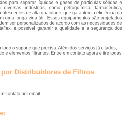
Instalação de Rede de Ar Compr
ados para separar líquidos e gases de partículas sólidas e
diversas indústrias, como petroquímica, farmacêutica,
Rede Ar Comprimi
os coalescentes de alta qualidade, que garantem a eficiência na
em uma longa vida útil. Esses equipamentos são projetados
Rede de Ar Comprimido Alumí
podem ser personalizados de acordo com as necessidades de
taflex, é possível garantir a qualidade e a segurança dos
Rede de Ar Comprimido Industri
Rede de Distribuição de Ar
 todo o suporte que precisa. Além dos serviços já citados,
Secador Ar Comprimido por 
e elementos filtrantes. Entre em contato agora e tire todas
Secador de Ar Comprimido Adsorç
Secador de Ar Comprimido por Refri
por Distribuidores de Filtros
Secador do Ar Comprim
Secador para Linha de Ar Compri
em contato por email.
Central de Tra
Empresa de Tra
e:
Estação de Tratamento de Ar 