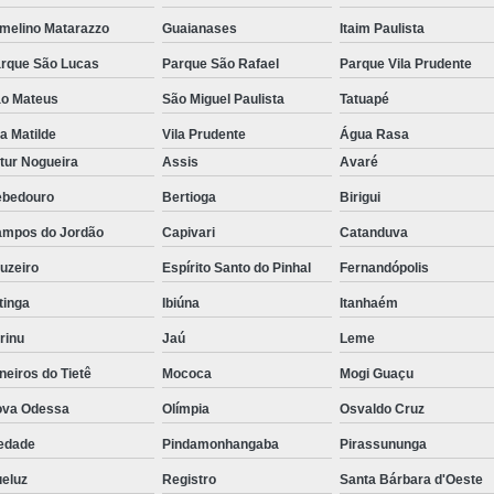
melino Matarazzo
Guaianases
Itaim Paulista
rque São Lucas
Parque São Rafael
Parque Vila Prudente
o Mateus
São Miguel Paulista
Tatuapé
la Matilde
Vila Prudente
Água Rasa
tur Nogueira
Assis
Avaré
bedouro
Bertioga
Birigui
mpos do Jordão
Capivari
Catanduva
uzeiro
Espírito Santo do Pinhal
Fernandópolis
itinga
Ibiúna
Itanhaém
rinu
Jaú
Leme
neiros do Tietê
Mococa
Mogi Guaçu
va Odessa
Olímpia
Osvaldo Cruz
edade
Pindamonhangaba
Pirassununga
eluz
Registro
Santa Bárbara d'Oeste