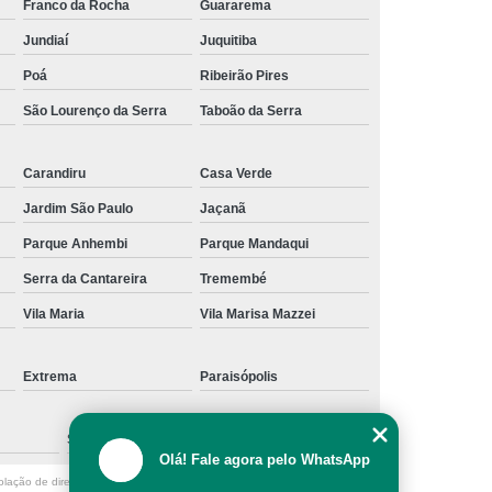
Franco da Rocha
Guararema
Jundiaí
Juquitiba
Poá
Ribeirão Pires
São Lourenço da Serra
Taboão da Serra
Carandiru
Casa Verde
Jardim São Paulo
Jaçanã
Parque Anhembi
Parque Mandaqui
Serra da Cantareira
Tremembé
Vila Maria
Vila Marisa Mazzei
Extrema
Paraisópolis
São Caetano do Sul
Olá! Fale agora pelo WhatsApp
olação de direito autoral – artigo 184 do Código Penal –
Lei 9610/98 - Lei