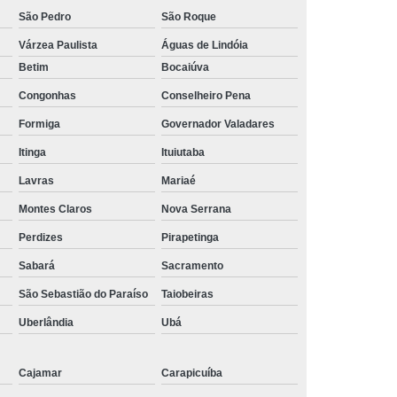
São Pedro
São Roque
Várzea Paulista
Águas de Lindóia
Betim
Bocaiúva
Congonhas
Conselheiro Pena
Formiga
Governador Valadares
Itinga
Ituiutaba
Lavras
Mariaé
Montes Claros
Nova Serrana
Perdizes
Pirapetinga
Sabará
Sacramento
São Sebastião do Paraíso
Taiobeiras
Uberlândia
Ubá
Cajamar
Carapicuíba