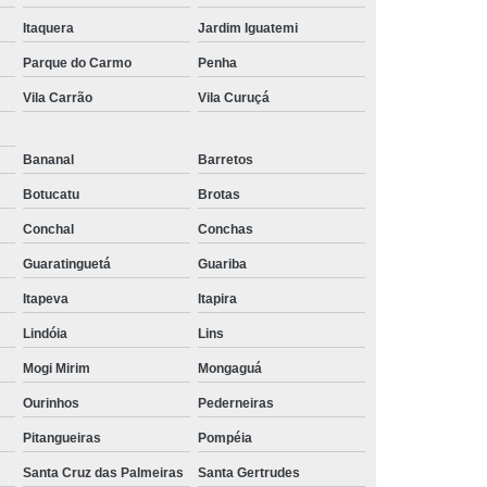
Itaquera
Jardim Iguatemi
Parque do Carmo
Penha
Vila Carrão
Vila Curuçá
Bananal
Barretos
Botucatu
Brotas
Conchal
Conchas
Guaratinguetá
Guariba
Itapeva
Itapira
Lindóia
Lins
Mogi Mirim
Mongaguá
Ourinhos
Pederneiras
Pitangueiras
Pompéia
Santa Cruz das Palmeiras
Santa Gertrudes