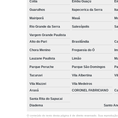
Cotia
Embu Guaçú
Em
Guarulhos
Itapecerica da Serra
It
Mairiporã
Mauá
Mo
Rio Grande da Serra
Salesópolis
Sa
Vargem Grande Paulista
Alto do Pari
Brasilândia
Ca
Chora Menino
Freguesia do Ó
Im
Lauzane Paulista
Limão
Ma
Parque Peruche
Parque São Domingos
Pa
Tucuruvi
Vila Albertina
Vi
Vila Mazzei
Vila Medeiros
Araxá
CORONEL FABRICIANO
C
Santa Rita do Sapucai
Diadema
Santo An
O conteúdo do texto desta página é de direito reservado. Sua reprodução, 