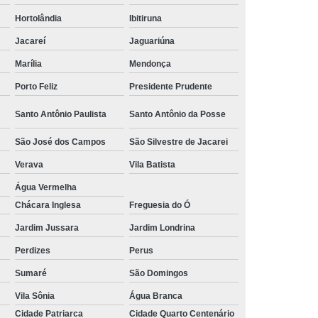
Hortolândia
Ibitiruna
 Alumínio
Tubulação Transair em Alumínio
Jacareí
Jaguariúna
Marília
Mendonça
Porto Feliz
Presidente Prudente
Santo Antônio Paulista
Santo Antônio da Posse
São José dos Campos
São Silvestre de Jacarei
Verava
Vila Batista
Água Vermelha
Chácara Inglesa
Freguesia do Ó
Jardim Jussara
Jardim Londrina
Perdizes
Perus
Sumaré
São Domingos
Vila Sônia
Água Branca
Cidade Patriarca
Cidade Quarto Centenário