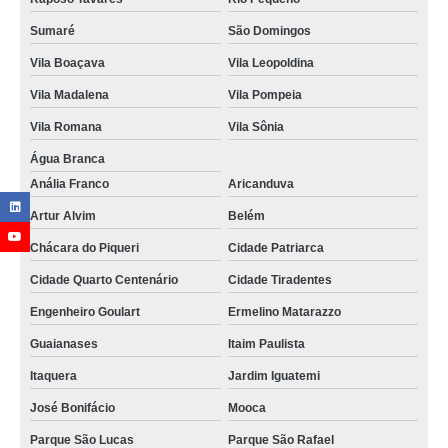
Sumaré
São Domingos
Vila Boaçava
Vila Leopoldina
Vila Madalena
Vila Pompeia
Vila Romana
Vila Sônia
Água Branca
Anália Franco
Aricanduva
Artur Alvim
Belém
Chácara do Piqueri
Cidade Patriarca
Cidade Quarto Centenário
Cidade Tiradentes
Engenheiro Goulart
Ermelino Matarazzo
Guaianases
Itaim Paulista
Itaquera
Jardim Iguatemi
José Bonifácio
Mooca
Parque São Lucas
Parque São Rafael