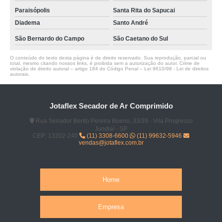
Paraisópolis
Santa Rita do Sapucai
Diadema
Santo André
São Bernardo do Campo
São Caetano do Sul
O conteúdo do texto desta página é de direito reservado. Sua reprodução, parcial ou
total, mesmo citando nossos links, é proibida sem a autorização do autor. Crime de
violação de direito autoral – artigo 184 do Código Penal –
Lei 9610/98 - Lei de direitos
autorais
.
Jotaflex Secador de Ar Comprimido
Rua Senador Bento Pereira Bueno, 33/39 - Vila Progresso
Jundiaí - SP
CEP: 13202-240
(11) 3308-6600
(11) 99632-5946
vendas@jotaflex.com.br
Home
Empresa