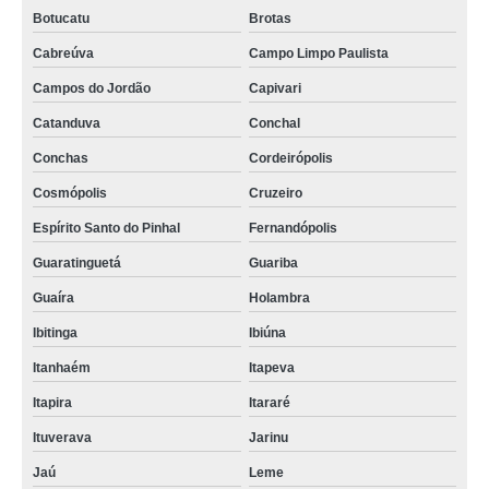
Botucatu
Brotas
Cabreúva
Campo Limpo Paulista
Campos do Jordão
Capivari
Catanduva
Conchal
Conchas
Cordeirópolis
Cosmópolis
Cruzeiro
Espírito Santo do Pinhal
Fernandópolis
Guaratinguetá
Guariba
Guaíra
Holambra
Ibitinga
Ibiúna
Itanhaém
Itapeva
Itapira
Itararé
Ituverava
Jarinu
Jaú
Leme