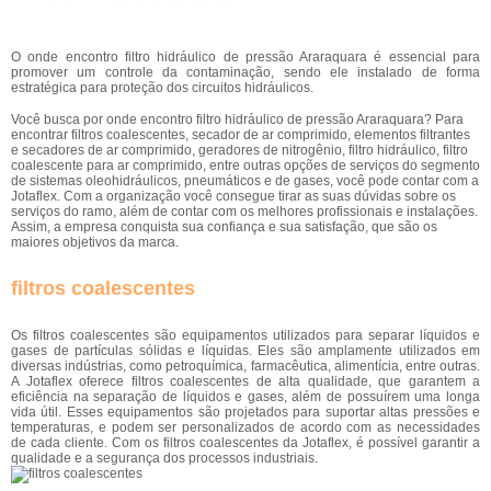
O onde encontro filtro hidráulico de pressão Araraquara é essencial para
promover um controle da contaminação, sendo ele instalado de forma
estratégica para proteção dos circuitos hidráulicos.
Você busca por onde encontro filtro hidráulico de pressão Araraquara? Para
encontrar filtros coalescentes, secador de ar comprimido, elementos filtrantes
e secadores de ar comprimido, geradores de nitrogênio, filtro hidráulico, filtro
coalescente para ar comprimido, entre outras opções de serviços do segmento
de sistemas oleohidráulicos, pneumáticos e de gases, você pode contar com a
Jotaflex. Com a organização você consegue tirar as suas dúvidas sobre os
serviços do ramo, além de contar com os melhores profissionais e instalações.
Assim, a empresa conquista sua confiança e sua satisfação, que são os
maiores objetivos da marca.
filtros coalescentes
Os filtros coalescentes são equipamentos utilizados para separar líquidos e
gases de partículas sólidas e líquidas. Eles são amplamente utilizados em
diversas indústrias, como petroquímica, farmacêutica, alimentícia, entre outras.
A Jotaflex oferece filtros coalescentes de alta qualidade, que garantem a
eficiência na separação de líquidos e gases, além de possuírem uma longa
vida útil. Esses equipamentos são projetados para suportar altas pressões e
temperaturas, e podem ser personalizados de acordo com as necessidades
de cada cliente. Com os filtros coalescentes da Jotaflex, é possível garantir a
qualidade e a segurança dos processos industriais.