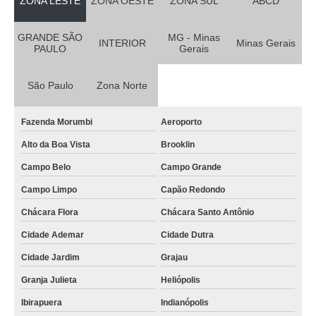
ZONA LESTE
ZONA OESTE
ZONA SUL
ABCD
GRANDE SÃO
MG - Minas
INTERIOR
Minas Gerais
PAULO
Gerais
São Paulo
Zona Norte
Fazenda Morumbi
Aeroporto
Alto da Boa Vista
Brooklin
Campo Belo
Campo Grande
Campo Limpo
Capão Redondo
Chácara Flora
Chácara Santo Antônio
Cidade Ademar
Cidade Dutra
Cidade Jardim
Grajau
Granja Julieta
Heliópolis
Ibirapuera
Indianópolis