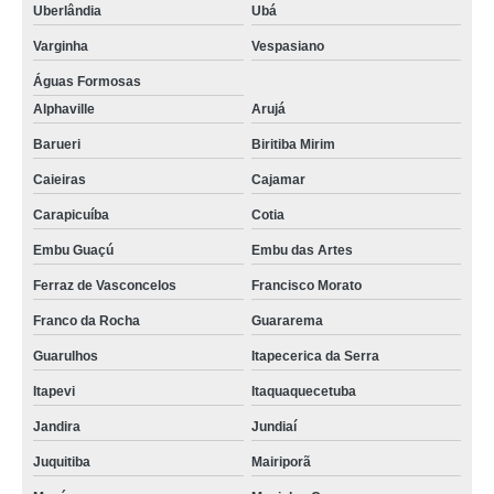
Uberlândia
Ubá
Varginha
Vespasiano
Águas Formosas
Alphaville
Arujá
Barueri
Biritiba Mirim
Caieiras
Cajamar
Carapicuíba
Cotia
Embu Guaçú
Embu das Artes
Ferraz de Vasconcelos
Francisco Morato
Franco da Rocha
Guararema
Guarulhos
Itapecerica da Serra
Itapevi
Itaquaquecetuba
Jandira
Jundiaí
Juquitiba
Mairiporã