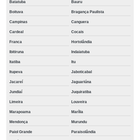
Batatuba
Bauru
Boituva
Bragança Paulista
Campinas
Canguera
Cardeal
Cocais
Franca
Hortolândia
Ibitiruna
Indaiatuba
Itatiba
Itu
Itupeva
Jaboticabal
Jacareí
Jaguariúna
Jundiaí
Juquiratiba
Limeira
Louveira
Marapoama
Marília
Mendonça
Murundu
Paiol Grande
Paraisolândia