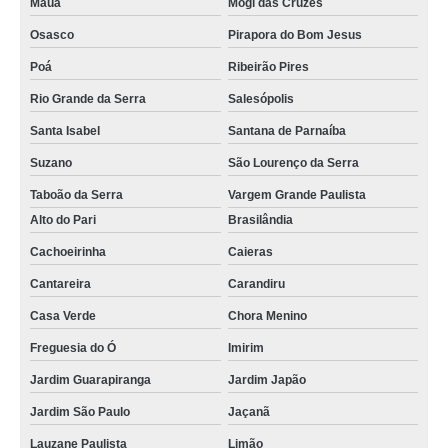
Mauá
Mogi das Cruzes
Osasco
Pirapora do Bom Jesus
Poá
Ribeirão Pires
Rio Grande da Serra
Salesópolis
Santa Isabel
Santana de Parnaíba
Suzano
São Lourenço da Serra
Taboão da Serra
Vargem Grande Paulista
Alto do Pari
Brasilândia
Cachoeirinha
Caieras
Cantareira
Carandiru
Casa Verde
Chora Menino
Freguesia do Ó
Imirim
Jardim Guarapiranga
Jardim Japão
Jardim São Paulo
Jaçanã
Lauzane Paulista
Limão