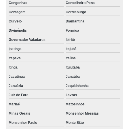
Congonhas
Conselheiro Pena
Contagem
Cordisburgo
Curvelo
Diamantina
Divinópolis
Formiga
Governador Valadares
Ibirité
Ipatinga
Itajubá
Itapeva
Itaúna
Itinga
Ituiutaba
Jacutinga
Janaúba
Januária
Jequitinhonha
Juiz de Fora
Lavras
Mariaé
Matosinhos
Minas Gerais
Monsenhor Messias
Monsenhor Paulo
Monte Sião