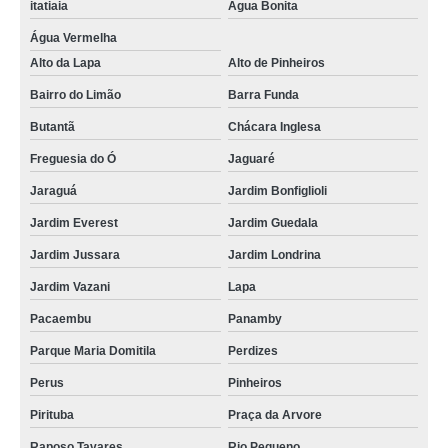
itatiaia
Água Bonita
Água Vermelha
Alto da Lapa
Alto de Pinheiros
Bairro do Limão
Barra Funda
Butantã
Chácara Inglesa
Freguesia do Ó
Jaguaré
Jaraguá
Jardim Bonfiglioli
Jardim Everest
Jardim Guedala
Jardim Jussara
Jardim Londrina
Jardim Vazani
Lapa
Pacaembu
Panamby
Parque Maria Domitila
Perdizes
Perus
Pinheiros
Pirituba
Praça da Arvore
Raposo Tavares
Rio Pequeno