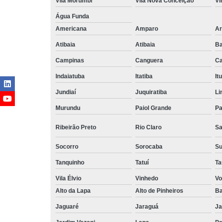
Vila Morumbi
Vila Nova Conceição
Vi
Água Funda
Americana
Amparo
Ar
Atibaia
Atibaia
Ba
Campinas
Canguera
Ca
Indaiatuba
Itatiba
Itu
Jundiaí
Juquiratiba
Li
Murundu
Paiol Grande
Pa
Ribeirão Preto
Rio Claro
Sa
Socorro
Sorocaba
S
Tanquinho
Tatuí
Ta
Vila Élvio
Vinhedo
Vo
Alto da Lapa
Alto de Pinheiros
Ba
Jaguaré
Jaraguá
Ja