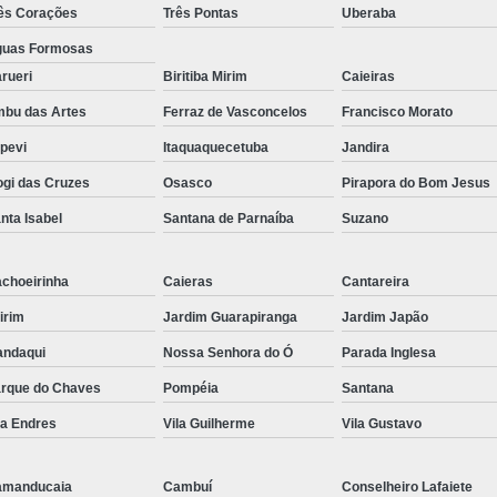
ês Corações
Três Pontas
Uberaba
uas Formosas
rueri
Biritiba Mirim
Caieiras
bu das Artes
Ferraz de Vasconcelos
Francisco Morato
apevi
Itaquaquecetuba
Jandira
gi das Cruzes
Osasco
Pirapora do Bom Jesus
nta Isabel
Santana de Parnaíba
Suzano
choeirinha
Caieras
Cantareira
irim
Jardim Guarapiranga
Jardim Japão
ndaqui
Nossa Senhora do Ó
Parada Inglesa
rque do Chaves
Pompéia
Santana
la Endres
Vila Guilherme
Vila Gustavo
amanducaia
Cambuí
Conselheiro Lafaiete