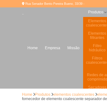
Rua Senador Bento Pereira Bueno, 33/39 -
Produtos
Elementos
coalescente
Elementos
filtrantes
Filtro
Home
Empresa
Missão
hidráulico
Filtros
coalescente
Redes de a
comprimid
Secadores
de ar
Home
Produtos
elementos coalescentes
eleme
comprimid
fornecedor de elemento coalescente separador de
Tratamento