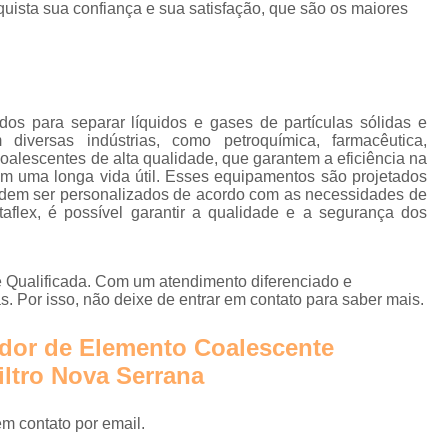
Instalação de Rede de Ar Compr
quista sua confiança e sua satisfação, que são os maiores
Rede Ar Comprimi
Rede de Ar Comprimido Alumí
Rede de Ar Comprimido Industri
ados para separar líquidos e gases de partículas sólidas e
diversas indústrias, como petroquímica, farmacêutica,
Rede de Distribuição de Ar
os coalescentes de alta qualidade, que garantem a eficiência na
em uma longa vida útil. Esses equipamentos são projetados
Secador Ar Comprimido por 
podem ser personalizados de acordo com as necessidades de
Secador de Ar Comprimido Adsorç
taflex, é possível garantir a qualidade e a segurança dos
Secador de Ar Comprimido por Refri
Secador do Ar Comprim
 Qualificada. Com um atendimento diferenciado e
. Por isso, não deixe de entrar em contato para saber mais.
Secador para Linha de Ar Compri
edor de Elemento Coalescente
Central de Tra
ltro Nova Serrana
Empresa de Tra
Estação de Tratamento de Ar 
em contato por email.