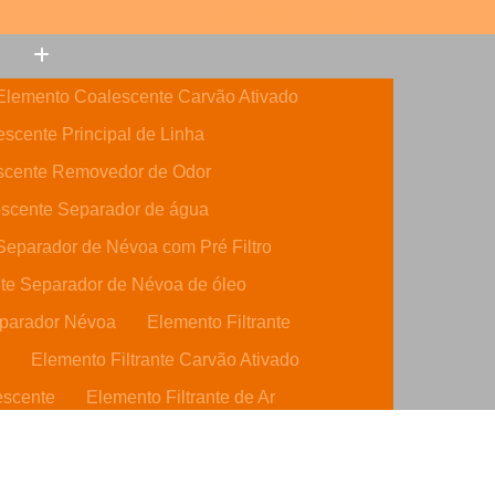
(11) 3308-6600
(11) 99632-5946
Elemento Coalescente Carvão Ativado
scente Principal de Linha
scente Removedor de Odor
scente Separador de água
eparador de Névoa com Pré Filtro
te Separador de Névoa de óleo
parador Névoa
Elemento Filtrante
o
Elemento Filtrante Carvão Ativado
escente
Elemento Filtrante de Ar
o Ativado
Elemento Filtrante de óleo
dráulico
Elemento Filtrante Parker