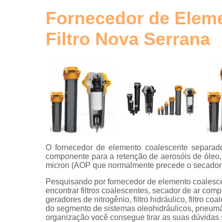
de ar
comprimid
Fornecedor de Elem
Tubos de
Filtro Nova Serrana
alumínio
para ar
comprimid
Tubulaçõe
em alumíni
O fornecedor de elemento coalescente separado
componente para a retenção de aerosóis de óleo, 
micron (AOP que normalmente precede o secador)
Pesquisando por fornecedor de elemento coalesce
encontrar filtros coalescentes, secador de ar comp
geradores de nitrogênio, filtro hidráulico, filtro 
do segmento de sistemas oleohidráulicos, pneumá
organização você consegue tirar as suas dúvidas 