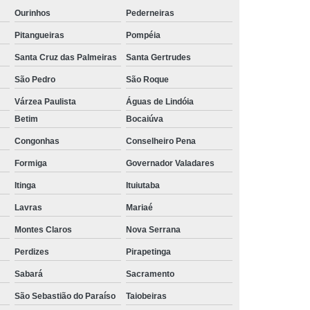
Ourinhos
Pederneiras
Pitangueiras
Pompéia
Santa Cruz das Palmeiras
Santa Gertrudes
São Pedro
São Roque
Várzea Paulista
Águas de Lindóia
Betim
Bocaiúva
Congonhas
Conselheiro Pena
Formiga
Governador Valadares
Itinga
Ituiutaba
Lavras
Mariaé
Montes Claros
Nova Serrana
Perdizes
Pirapetinga
Sabará
Sacramento
São Sebastião do Paraíso
Taiobeiras