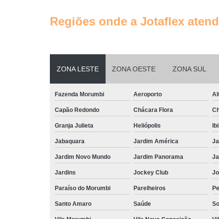
Regiões onde a Jotaflex atend
ZONA LESTE
ZONA OESTE
ZONA SUL
Fazenda Morumbi
Aeroporto
Al
Capão Redondo
Chácara Flora
Ch
Granja Julieta
Heliópolis
Ib
Jabaquara
Jardim América
Ja
Jardim Novo Mundo
Jardim Panorama
Ja
Jardins
Jockey Club
Jo
Paraíso do Morumbi
Parelheiros
Pe
Santo Amaro
Saúde
So