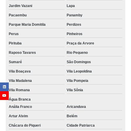
Jardim Vazani
Lapa
Pacaembu
Panamby
Parque Maria Domitila
Perdizes
Perus
Pinheiros
Pirituba
Praça da Arvore
Raposo Tavares
Rio Pequeno
Sumaré
São Domingos
Vila Boaçava
Vila Leopoldina
Vila Madalena
Vila Pompeia
Vila Romana
Vila Sônia
Água Branca
Anália Franco
Aricanduva
Artur Alvim
Belém
Chácara do Piqueri
Cidade Patriarca