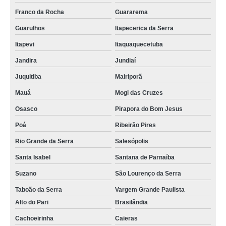
Franco da Rocha
Guararema
Guarulhos
Itapecerica da Serra
Itapevi
Itaquaquecetuba
Jandira
Jundiaí
Juquitiba
Mairiporã
Mauá
Mogi das Cruzes
Osasco
Pirapora do Bom Jesus
Poá
Ribeirão Pires
Rio Grande da Serra
Salesópolis
Santa Isabel
Santana de Parnaíba
Suzano
São Lourenço da Serra
Taboão da Serra
Vargem Grande Paulista
Alto do Pari
Brasilândia
Cachoeirinha
Caieras