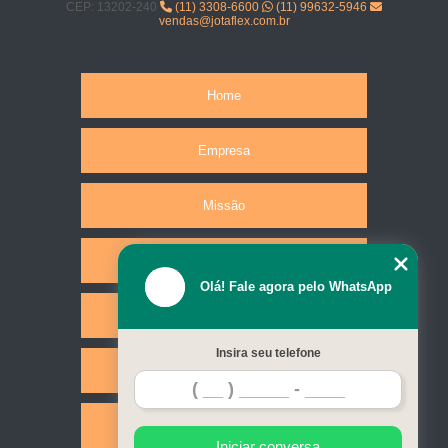
CEP: 13202-240
(11) 3308-6600
(11) 99632-5946
vendas@jotaflex.com.br
Home
Empresa
Missão
Produtos
Olá! Fale agora pelo WhatsApp
Serviços
Insira seu telefone
Contato
Mapa do site
Iniciar conversa