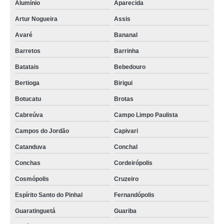
Alumínio
Aparecida
Artur Nogueira
Assis
Avaré
Bananal
Barretos
Barrinha
Batatais
Bebedouro
Bertioga
Birigui
Botucatu
Brotas
Cabreúva
Campo Limpo Paulista
Campos do Jordão
Capivari
Catanduva
Conchal
Conchas
Cordeirópolis
Cosmópolis
Cruzeiro
Espírito Santo do Pinhal
Fernandópolis
Guaratinguetá
Guariba