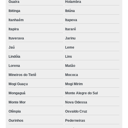
Guaíra
Holambra
Ibitinga
Ibiúna
Itanhaém
Itapeva
Itapira
Itararé
Ituverava
Jarinu
Jaú
Leme
Lindóia
Lins
Lorena
Matão
Mineiros do Tietê
Mococa
Mogi Guaçu
Mogi Mirim
Mongaguá
Monte Alegre do Sul
Monte Mor
Nova Odessa
Olímpia
Osvaldo Cruz
Ourinhos
Pederneiras