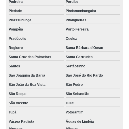
Pedreira
Peruíbe
Piedade
Pindamonhangaba
Pirassununga
Pitangueiras
Pompéia
Porto Ferreira
Pradópolis
Queluz
Registro
Santa Bárbara d'Oeste
Santa Cruz das Palmeiras
Santa Gertrudes
Santos
Sertãozinho
São Joaquim da Barra
São José do Rio Pardo
São João da Boa Vista
São Pedro
São Roque
São Sebastião
São Vicente
Tuiuti
Tupã
Votorantim
Várzea Paulista
Águas de Lindóia
Aimores
Alfenas