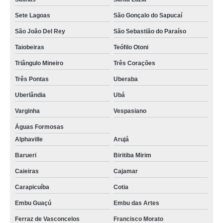
Sete Lagoas
São Gonçalo do Sapucaí
São João Del Rey
São Sebastião do Paraíso
Taiobeiras
Teófilo Otoni
Triângulo Mineiro
Três Corações
Três Pontas
Uberaba
Uberlândia
Ubá
Varginha
Vespasiano
Águas Formosas
Alphaville
Arujá
Barueri
Biritiba Mirim
Caieiras
Cajamar
Carapicuíba
Cotia
Embu Guaçú
Embu das Artes
Ferraz de Vasconcelos
Francisco Morato