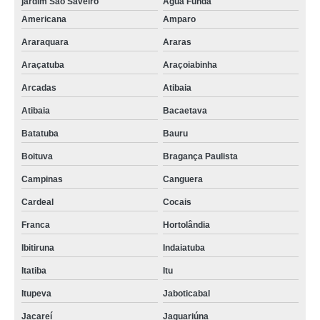
jardim São Saveiro
Água Funda
Americana
Amparo
Araraquara
Araras
Araçatuba
Araçoiabinha
Arcadas
Atibaia
Atibaia
Bacaetava
Batatuba
Bauru
Boituva
Bragança Paulista
Campinas
Canguera
Cardeal
Cocais
Franca
Hortolândia
Ibitiruna
Indaiatuba
Itatiba
Itu
Itupeva
Jaboticabal
Jacareí
Jaguariúna