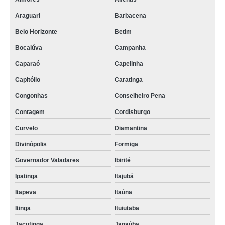
Araguari
Barbacena
Belo Horizonte
Betim
Bocaiúva
Campanha
Caparaó
Capelinha
Capitólio
Caratinga
Congonhas
Conselheiro Pena
Contagem
Cordisburgo
Curvelo
Diamantina
Divinópolis
Formiga
Governador Valadares
Ibirité
Ipatinga
Itajubá
Itapeva
Itaúna
Itinga
Ituiutaba
Jacutinga
Janaúba