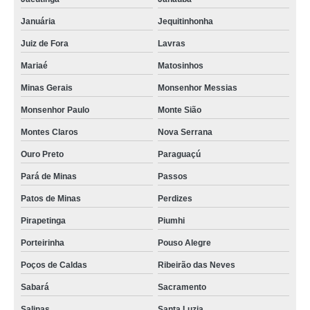
Januária
Jequitinhonha
Juiz de Fora
Lavras
Mariaé
Matosinhos
Minas Gerais
Monsenhor Messias
Monsenhor Paulo
Monte Sião
Montes Claros
Nova Serrana
Ouro Preto
Paraguaçú
Pará de Minas
Passos
Patos de Minas
Perdizes
Pirapetinga
Piumhi
Porteirinha
Pouso Alegre
Poços de Caldas
Ribeirão das Neves
Sabará
Sacramento
Salinas
Santa Luzia