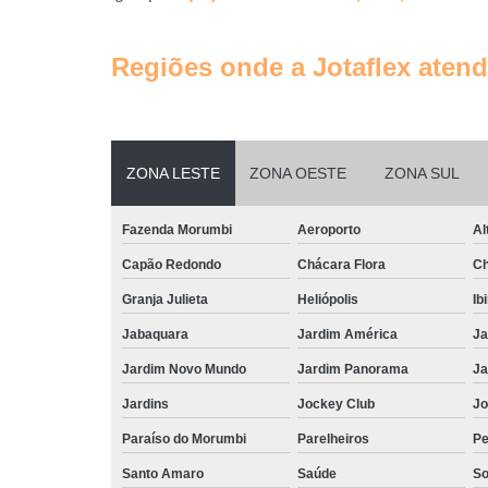
Regiões onde a Jotaflex atend
ZONA LESTE
ZONA OESTE
ZONA SUL
Fazenda Morumbi
Aeroporto
Al
Capão Redondo
Chácara Flora
Ch
Granja Julieta
Heliópolis
Ib
Jabaquara
Jardim América
Ja
Jardim Novo Mundo
Jardim Panorama
Ja
Jardins
Jockey Club
Jo
Paraíso do Morumbi
Parelheiros
Pe
Santo Amaro
Saúde
So