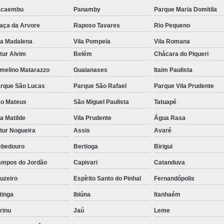
acaembu
Panamby
Parque Maria Domitila
aça da Arvore
Raposo Tavares
Rio Pequeno
la Madalena
Vila Pompeia
Vila Romana
tur Alvim
Belém
Chácara do Piqueri
melino Matarazzo
Guaianases
Itaim Paulista
rque São Lucas
Parque São Rafael
Parque Vila Prudente
o Mateus
São Miguel Paulista
Tatuapé
la Matilde
Vila Prudente
Água Rasa
tur Nogueira
Assis
Avaré
bedouro
Bertioga
Birigui
mpos do Jordão
Capivari
Catanduva
uzeiro
Espírito Santo do Pinhal
Fernandópolis
itinga
Ibiúna
Itanhaém
rinu
Jaú
Leme