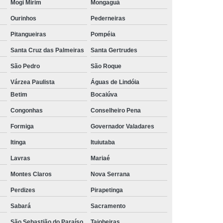
Mogi Mirim
Mongaguá
Ourinhos
Pederneiras
Pitangueiras
Pompéia
Santa Cruz das Palmeiras
Santa Gertrudes
São Pedro
São Roque
Várzea Paulista
Águas de Lindóia
Betim
Bocaiúva
Congonhas
Conselheiro Pena
Formiga
Governador Valadares
Itinga
Ituiutaba
Lavras
Mariaé
Montes Claros
Nova Serrana
Perdizes
Pirapetinga
Sabará
Sacramento
São Sebastião do Paraíso
Taiobeiras