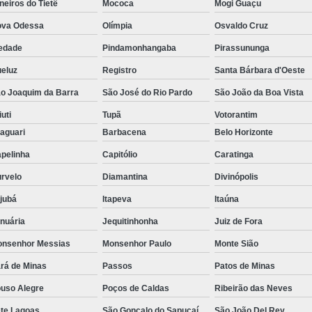
neiros do Tietê
Mococa
Mogi Guaçu
va Odessa
Olímpia
Osvaldo Cruz
edade
Pindamonhangaba
Pirassununga
eluz
Registro
Santa Bárbara d'Oeste
o Joaquim da Barra
São José do Rio Pardo
São João da Boa Vista
iuti
Tupã
Votorantim
aguari
Barbacena
Belo Horizonte
pelinha
Capitólio
Caratinga
rvelo
Diamantina
Divinópolis
ajubá
Itapeva
Itaúna
nuária
Jequitinhonha
Juiz de Fora
nsenhor Messias
Monsenhor Paulo
Monte Sião
rá de Minas
Passos
Patos de Minas
uso Alegre
Poços de Caldas
Ribeirão das Neves
te Lagoas
São Gonçalo do Sapucaí
São João Del Rey