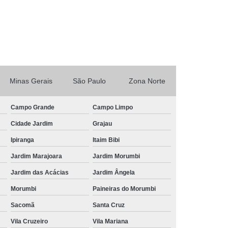
Tratamento de Ar Comprimido Industrial
 Unidade
Tratamento do Ar Comprimido
mpresas
Tratamento para Ar Comprimido
omprimido
Tubo Alumínio Ar Comprimido
rimido
Tubo Ar Comprimido Alumínio
Minas Gerais
São Paulo
Zona Norte
Tubo de Alumínio Azul para Ar Comprimido
ido
Tubo de Alumínio para Ar Comprimido
Campo Grande
Campo Limpo
Comprimido
Tubo em Alumínio Ar Comprimido
Cidade Jardim
Grajau
mido
Tubo para Ar Comprimido em Alumínio
Ipiranga
Itaim Bibi
m Alumínio
Tubulação em Alumínio Azul
Jardim Marajoara
Jardim Morumbi
Jardim das Acácias
Jardim Ângela
do
Tubulação em Alumínio e Conexões
Morumbi
Paineiras do Morumbi
umínio para Gases Inertes
Sacomã
Santa Cruz
io para Rede de Ar Comprimido
Vila Cruzeiro
Vila Mariana
er
Tubulação em Alumínio Vantagens