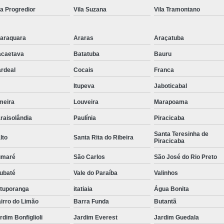
la Progredior
Vila Suzana
Vila Tramontano
Tubulação para Ar Comprimido em
araquara
Araras
Araçatuba
caetava
Batatuba
Bauru
rdeal
Cocais
Franca
Itupeva
Jaboticabal
meira
Louveira
Marapoama
raisolândia
Paulínia
Piracicaba
Santa Teresinha de
lto
Santa Rita do Ribeira
Piracicaba
umaré
São Carlos
São José do Rio Preto
ubaté
Vale do Paraíba
Valinhos
tuporanga
itatiaia
Água Bonita
irro do Limão
Barra Funda
Butantã
rdim Bonfiglioli
Jardim Everest
Jardim Guedala