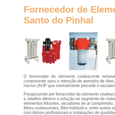
de ar
comprimid
Fornecedor de Elem
Tubos de
Santo do Pinhal
alumínio
para ar
comprimid
Tubulaçõe
em alumíni
O fornecedor de elemento coalescente remove
componente para a retenção de aerosóis de óleo, 
micron (AOP que normalmente precede o secador)
Pesquisando por fornecedor de elemento coalesce
a Jotaflex oferece a solução no segmento de sist
elementos filtrantes, secadores de ar comprimido, 
filtros coalescentes, filtro hidráulico, entre outr
com ótimos profissionais e instalações de qualida