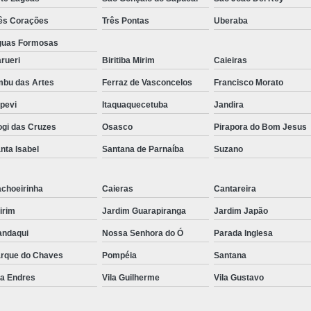
ês Corações
Três Pontas
Uberaba
uas Formosas
rueri
Biritiba Mirim
Caieiras
bu das Artes
Ferraz de Vasconcelos
Francisco Morato
apevi
Itaquaquecetuba
Jandira
gi das Cruzes
Osasco
Pirapora do Bom Jesus
nta Isabel
Santana de Parnaíba
Suzano
choeirinha
Caieras
Cantareira
irim
Jardim Guarapiranga
Jardim Japão
ndaqui
Nossa Senhora do Ó
Parada Inglesa
rque do Chaves
Pompéia
Santana
la Endres
Vila Guilherme
Vila Gustavo