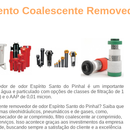
Elemento Filtrante Plissado
o
ento Coalescente Removed
Filtro Hidráulico Absol
Filtro Hidráulico de Retorno
Filtro
o
Filtro Hidráulico Retorno
Fi
s
Filtros Hidráulicos Distribu
o
Elemento para Filtro Coalescente
Filtro Coalescente Ar Comprimi
Filtro Coalescente Domnick Hunt
Filtro Coalescente Parker
Filtr
dor de odor Espírito Santo do Pinhal é um importante
água e particulado com opções de classes de filtração de 1
Gerador de Nitrogênio com Mem
 e o AAP de 0,01 micron.
Gerador de Nitrogênio Industria
nte removedor de odor Espírito Santo do Pinhal? Saiba que
emas oleohidráulicos, pneumáticos e de gases, como,
Gerador de Nitrogênio para
secador de ar comprimido, filtro coalescente ar comprimido,
os serviços. Isso acontece graças aos investimentos da empresa
Gerador Nitrogênio
E
de, buscando sempre a satisfação do cliente e a excelência