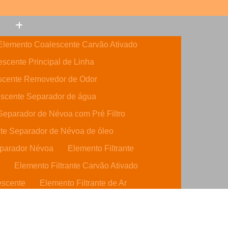
(11) 3308-6600
(11) 99632-5946
Elemento Coalescente Carvão Ativado
scente Principal de Linha
scente Removedor de Odor
scente Separador de água
eparador de Névoa com Pré Filtro
te Separador de Névoa de óleo
parador Névoa
Elemento Filtrante
o
Elemento Filtrante Carvão Ativado
escente
Elemento Filtrante de Ar
o Ativado
Elemento Filtrante de óleo
dráulico
Elemento Filtrante Parker