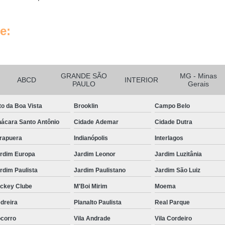
Tratamento de Ar Comprimido
Tratamento de Ar Comprimido
e:
Tratamento do Ar Comprimido E
Unidade de Tratamento de Ar C
Tubo Alumínio para Ar Comp
GRANDE SÃO
MG - Minas
ABCD
INTERIOR
PAULO
Gerais
Tubo de Alumínio Ar Comprimido
Tubo de Alumínio de Ar Comprim
to da Boa Vista
Brooklin
Campo Belo
Tubo de Alumínio para Rede de Ar 
ácara Santo Antônio
Cidade Ademar
Cidade Dutra
Tubo em Alumínio para Ar Compri
irapuera
Indianópolis
Interlagos
Tubulação de Ar Comprimido e
rdim Europa
Jardim Leonor
Jardim Luzitânia
rdim Paulista
Jardim Paulistano
Jardim São Luiz
Tubulação em Alumínio Calibra
ckey Clube
M'Boi Mirim
Moema
Tubulação em Al
dreira
Planalto Paulista
Real Parque
Tubulação em Alumín
corro
Vila Andrade
Vila Cordeiro
Tubulação em Alumínio Park