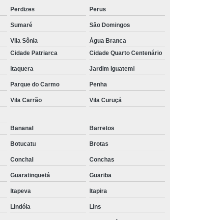
Perdizes
Perus
Sumaré
São Domingos
Vila Sônia
Água Branca
Cidade Patriarca
Cidade Quarto Centenário
Itaquera
Jardim Iguatemi
Parque do Carmo
Penha
Vila Carrão
Vila Curuçá
Bananal
Barretos
Botucatu
Brotas
Conchal
Conchas
Guaratinguetá
Guariba
Itapeva
Itapira
Lindóia
Lins