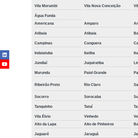
Vila Morumbi
Vila Nova Conceição
Vi
Água Funda
Americana
Amparo
Ar
Atibaia
Atibaia
Ba
Campinas
Canguera
Ca
Indaiatuba
Itatiba
Itu
Jundiaí
Juquiratiba
Li
Murundu
Paiol Grande
Pa
Ribeirão Preto
Rio Claro
Sa
Socorro
Sorocaba
S
Tanquinho
Tatuí
Ta
Vila Élvio
Vinhedo
Vo
Alto da Lapa
Alto de Pinheiros
Ba
Jaguaré
Jaraguá
Ja