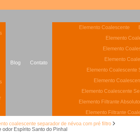
Elemento Coalescente
s
Elemento Coale
Elemento Coale
Elemento Coale
Blog
Contato
Elemento Coalescente S
Elemento Coalescen
s
Elemento Coalescente Se
r
Elemento Filtrante Absolut
o
Elemento Filtrante Coal
Elemento Filtrante de Carvã
nto coalescente separador de névoa com pré filtro
o
 odor Espírito Santo do Pinhal
Elemento Filtrante óleo Hi
s