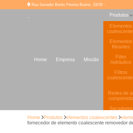
Rua Senador Bento Pereira Bueno, 33/39 -
Produtos
Elementos
coalescente
Elementos
filtrantes
Filtro
Home
Empresa
Missão
hidráulico
Filtros
coalescente
Redes de a
comprimid
Secadores
de ar
Home
Produtos
elementos coalescentes
eleme
comprimid
fornecedor de elemento coalescente removedor de
Tratamento