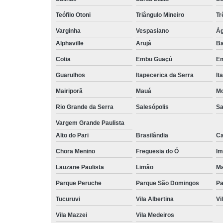
Teófilo Otoni
Triângulo Mineiro
Tr
Varginha
Vespasiano
Ág
Alphaville
Arujá
Ba
Cotia
Embu Guaçú
Em
Guarulhos
Itapecerica da Serra
It
Mairiporã
Mauá
Mo
Rio Grande da Serra
Salesópolis
Sa
Vargem Grande Paulista
Alto do Pari
Brasilândia
Ca
Chora Menino
Freguesia do Ó
Im
Lauzane Paulista
Limão
Ma
Parque Peruche
Parque São Domingos
Pa
Tucuruvi
Vila Albertina
Vi
Vila Mazzei
Vila Medeiros