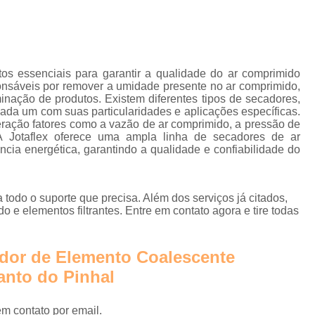
Instalação de Rede de Ar Compr
Rede Ar Comprimi
Rede de Ar Comprimido Alumí
s essenciais para garantir a qualidade do ar comprimido
Rede de Ar Comprimido Industri
ponsáveis por remover a umidade presente no ar comprimido,
nação de produtos. Existem diferentes tipos de secadores,
Rede de Distribuição de Ar
ada um com suas particularidades e aplicações específicas.
eração fatores como a vazão de ar comprimido, a pressão de
Secador Ar Comprimido por 
A Jotaflex oferece uma ampla linha de secadores de ar
Secador de Ar Comprimido Adsorç
ncia energética, garantindo a qualidade e confiabilidade do
Secador de Ar Comprimido por Refri
Secador do Ar Comprim
 todo o suporte que precisa. Além dos serviços já citados,
e elementos filtrantes. Entre em contato agora e tire todas
Secador para Linha de Ar Compri
Central de Tra
edor de Elemento Coalescente
Empresa de Tra
anto do Pinhal
Estação de Tratamento de Ar 
em contato por email.