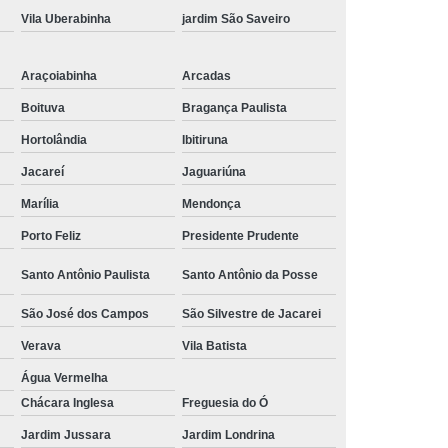
Vila Uberabinha
jardim São Saveiro
 Alumínio
Tubulação Transair em Alumínio
Araçoiabinha
Arcadas
Boituva
Bragança Paulista
Hortolândia
Ibitiruna
Jacareí
Jaguariúna
Marília
Mendonça
Porto Feliz
Presidente Prudente
Santo Antônio Paulista
Santo Antônio da Posse
São José dos Campos
São Silvestre de Jacarei
Verava
Vila Batista
Água Vermelha
Chácara Inglesa
Freguesia do Ó
Jardim Jussara
Jardim Londrina