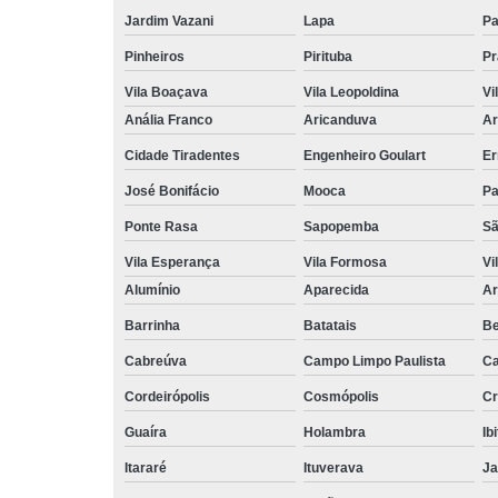
Jardim Vazani
Lapa
P
Pinheiros
Pirituba
Pr
Vila Boaçava
Vila Leopoldina
Vi
Anália Franco
Aricanduva
Ar
Cidade Tiradentes
Engenheiro Goulart
Er
José Bonifácio
Mooca
Pa
Ponte Rasa
Sapopemba
Sã
Vila Esperança
Vila Formosa
Vi
Alumínio
Aparecida
Ar
Barrinha
Batatais
Be
Cabreúva
Campo Limpo Paulista
Ca
Cordeirópolis
Cosmópolis
Cr
Guaíra
Holambra
Ib
Itararé
Ituverava
Ja