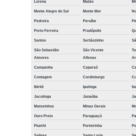
Lorena
Matão
Mi
Monte Alegre do Sul
Monte Mor
No
Pedreira
Peruíbe
Pi
Porto Ferreira
Pradópolis
Qu
Santos
Sertãozinho
Sã
São Sebastião
São Vicente
Tu
Aimores
Alfenas
Ar
Campanha
Caparaó
Ca
Contagem
Cordisburgo
Cu
Ibirité
Ipatinga
It
Jacutinga
Janaúba
Ja
Matosinhos
Minas Gerais
Mo
Ouro Preto
Paraguaçú
Pa
Piumhi
Porteirinha
Po
Salinas
Santa Luzia
Se