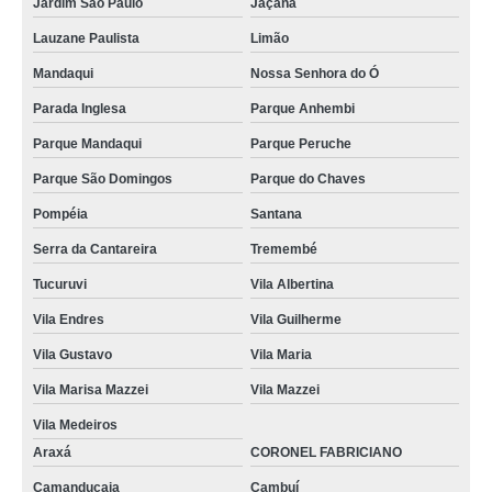
Jardim São Paulo
Jaçanã
Lauzane Paulista
Limão
Mandaqui
Nossa Senhora do Ó
Parada Inglesa
Parque Anhembi
Parque Mandaqui
Parque Peruche
Parque São Domingos
Parque do Chaves
Pompéia
Santana
Serra da Cantareira
Tremembé
Tucuruvi
Vila Albertina
Vila Endres
Vila Guilherme
Vila Gustavo
Vila Maria
Vila Marisa Mazzei
Vila Mazzei
Vila Medeiros
Araxá
CORONEL FABRICIANO
Camanducaia
Cambuí