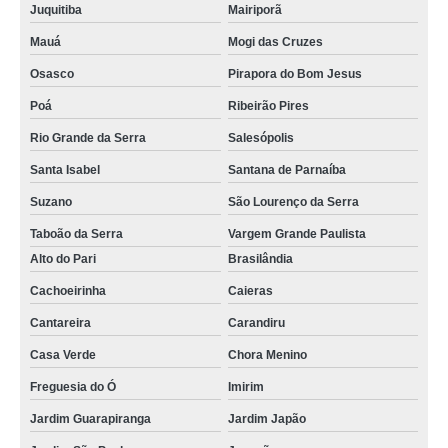
Juquitiba
Mairiporã
Mauá
Mogi das Cruzes
Osasco
Pirapora do Bom Jesus
Poá
Ribeirão Pires
Rio Grande da Serra
Salesópolis
Santa Isabel
Santana de Parnaíba
Suzano
São Lourenço da Serra
Taboão da Serra
Vargem Grande Paulista
Alto do Pari
Brasilândia
Cachoeirinha
Caieras
Cantareira
Carandiru
Casa Verde
Chora Menino
Freguesia do Ó
Imirim
Jardim Guarapiranga
Jardim Japão