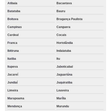
Atibaia
Bacaetava
Batatuba
Bauru
Boituva
Bragança Paulista
Campinas
Canguera
Cardeal
Cocais
Franca
Hortolândia
Ibitiruna
Indaiatuba
Itatiba
Itu
Itupeva
Jaboticabal
Jacareí
Jaguariúna
Jundiaí
Juquiratiba
Limeira
Louveira
Marapoama
Marília
Mendonça
Murundu