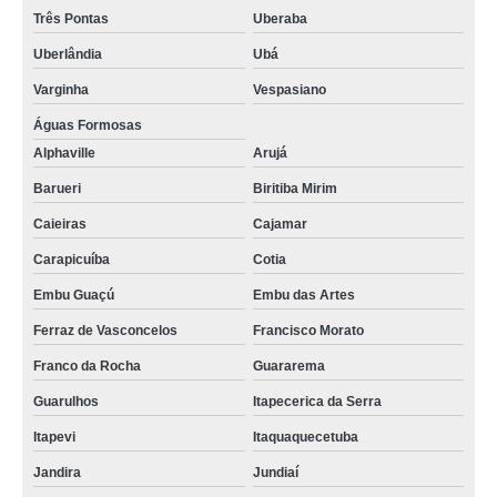
Três Pontas
Uberaba
Uberlândia
Ubá
Varginha
Vespasiano
Águas Formosas
Alphaville
Arujá
Barueri
Biritiba Mirim
Caieiras
Cajamar
Carapicuíba
Cotia
Embu Guaçú
Embu das Artes
Ferraz de Vasconcelos
Francisco Morato
Franco da Rocha
Guararema
Guarulhos
Itapecerica da Serra
Itapevi
Itaquaquecetuba
Jandira
Jundiaí