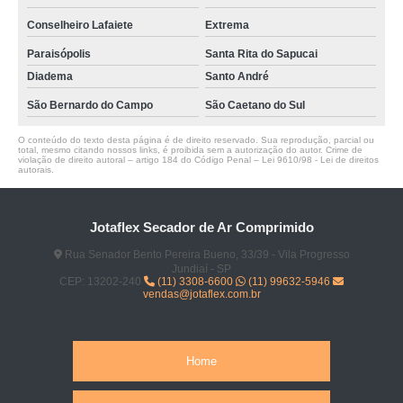
Conselheiro Lafaiete
Extrema
Paraisópolis
Santa Rita do Sapucai
Diadema
Santo André
São Bernardo do Campo
São Caetano do Sul
O conteúdo do texto desta página é de direito reservado. Sua reprodução, parcial ou
total, mesmo citando nossos links, é proibida sem a autorização do autor. Crime de
violação de direito autoral – artigo 184 do Código Penal –
Lei 9610/98 - Lei de direitos
autorais
.
Jotaflex Secador de Ar Comprimido
Rua Senador Bento Pereira Bueno, 33/39 - Vila Progresso
Jundiaí - SP
CEP: 13202-240
(11) 3308-6600
(11) 99632-5946
vendas@jotaflex.com.br
Home