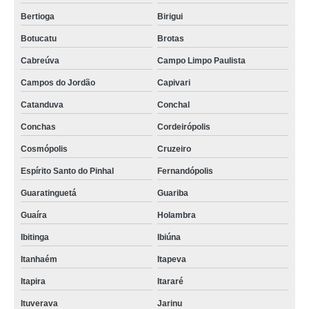
Bertioga
Birigui
Botucatu
Brotas
Cabreúva
Campo Limpo Paulista
Campos do Jordão
Capivari
Catanduva
Conchal
Conchas
Cordeirópolis
Cosmópolis
Cruzeiro
Espírito Santo do Pinhal
Fernandópolis
Guaratinguetá
Guariba
Guaíra
Holambra
Ibitinga
Ibiúna
Itanhaém
Itapeva
Itapira
Itararé
Ituverava
Jarinu