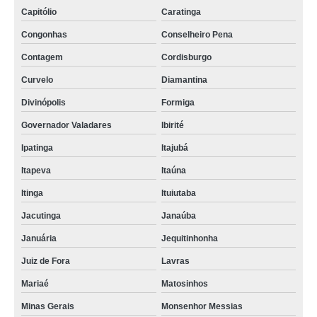
Capitólio
Caratinga
Congonhas
Conselheiro Pena
Contagem
Cordisburgo
Curvelo
Diamantina
Divinópolis
Formiga
Governador Valadares
Ibirité
Ipatinga
Itajubá
Itapeva
Itaúna
Itinga
Ituiutaba
Jacutinga
Janaúba
Januária
Jequitinhonha
Juiz de Fora
Lavras
Mariaé
Matosinhos
Minas Gerais
Monsenhor Messias