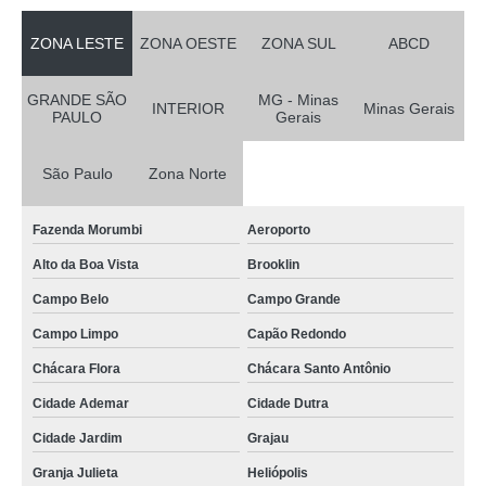
ZONA LESTE
ZONA OESTE
ZONA SUL
ABCD
GRANDE SÃO
MG - Minas
INTERIOR
Minas Gerais
PAULO
Gerais
São Paulo
Zona Norte
Fazenda Morumbi
Aeroporto
Alto da Boa Vista
Brooklin
Campo Belo
Campo Grande
Campo Limpo
Capão Redondo
Chácara Flora
Chácara Santo Antônio
Cidade Ademar
Cidade Dutra
Cidade Jardim
Grajau
Granja Julieta
Heliópolis