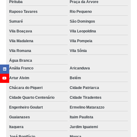
Pirituba
Praça da Arvore
Raposo Tavares
Rio Pequeno
Sumaré
São Domingos
Vila Boaçava
Vila Leopoldina
Vila Madalena
Vila Pompeia
Vila Romana
Vila Sônia
Água Branca
Anália Franco
Aricanduva
Artur Alvim
Belém
Chácara do Piqueri
Cidade Patriarca
Cidade Quarto Centenário
Cidade Tiradentes
Engenheiro Goulart
Ermelino Matarazzo
Guaianases
Itaim Paulista
Itaquera
Jardim Iguatemi
José Bonifácio
Mooca