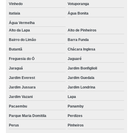
Vinhedo
Votuporanga
itatiaia
Água Bonita
Água Vermelha
Alto da Lapa
Alto de Pinheiros
Bairro do Limão
Barra Funda
Butantã
Chácara Inglesa
Freguesia do Ó
Jaguaré
Jaraguá
Jardim Bonfiglioli
Jardim Everest
Jardim Guedala
Jardim Jussara
Jardim Londrina
Jardim Vazani
Lapa
Pacaembu
Panamby
Parque Maria Domitila
Perdizes
Perus
Pinheiros