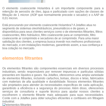
O elemento coalescente Holambra é um importante componente para a
retenção de aerosóis de óleo, água e particulado com opções de classes de
filtração de 1 micron (AOP que normalmente precede o secador) e o AAP de
0,01 micron.
Está procurando por elemento coalescente Holambra? A Jotaflex atua no
segmento de sistemas oleohidráulicos, pneumáticos e de gases, e
disponibiliza para seus clientes serviços como o de elementos filtrantes, filtros
coalescentes, filtro hidráulico, filtro coalescente para ar comprimido, filtro
coalescente ar comprimido e secadores de ar comprimido. Para uma maior
satisfação dos clientes, a empresa busca investir nos melhores profissionais
do mercado, e em instalações modernas, garantindo assim, a sua confiança e
boa cotação no mercado.
elementos filtrantes
Os elementos filtrantes são componentes essenciais em diversos processos
industriais, sendo responsáveis por remover impurezas e partículas sólidas
presentes em líquidos e gases. Na Jotaflex, oferecemos uma ampla variedade
de elementos filtrantes, incluindo cartuchos, bolsas, discos e telas, fabricados
com materiais de alta qualidade e durabilidade. Nossos elementos filtrantes
são projetados para atender às necessidades específicas de cada aplicação,
garantindo a eficiência e a segurança do processo. Além disso, oferecemos
serviços de consultoria e suporte técnico para ajudar nossos clientes a
escolherem o elemento filtrante mais adequado para suas necessidades.
Conte com a Jotaflex para obter soluções eficientes e confiáveis em filtragem
industrial.